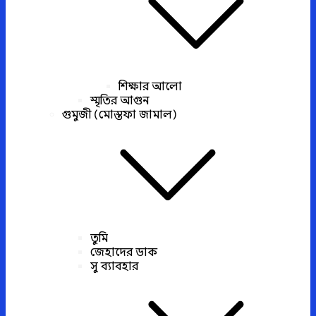
শিক্ষার আলো
স্মৃতির আগুন
গুমুজী (মোস্তফা জামাল)
তুমি
জেহাদের ডাক
সু ব্যাবহার