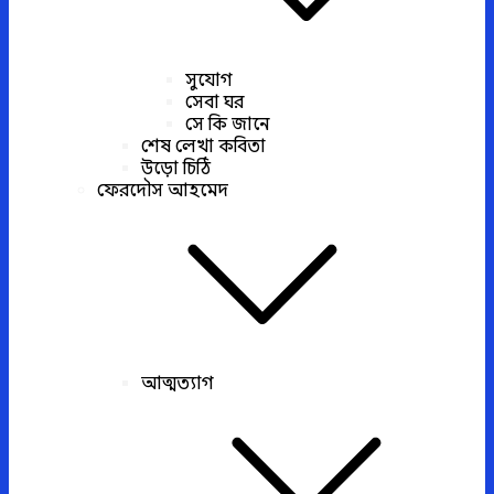
সুযোগ
সেবা ঘর
সে কি জানে
শেষ লেখা কবিতা
উড়ো চিঠি
ফেরদৌস আহমেদ
আত্মত্যাগ