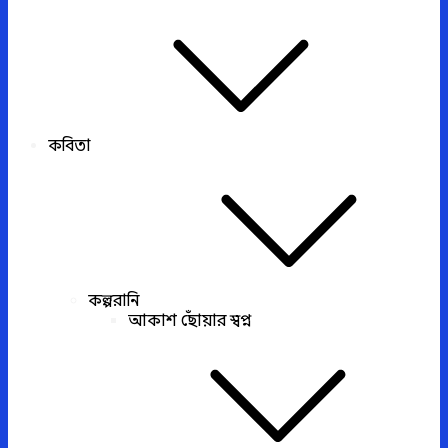
কবিতা
কল্পরানি
আকাশ ছোঁয়ার স্বপ্ন