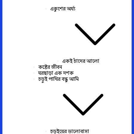
একুশের অর্ঘ্য
একই চাঁদের আলো
কষ্টের জীবন
ঘরছাড়া এক দশক
চড়ুই পাখির বন্ধু আমি
চড়ুইয়ের ভালোবাসা