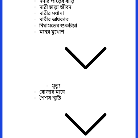
নদীর পাড়ের বাড়ি
নারী ছাড়া জীবন
নারীর মর্যাদা
নারীর অধিকার
নিয়ামতের শুকরিয়া
মনের মুখোশ
মৃত্যু
রোজার মানে
শৈশব স্মৃতি