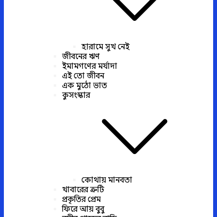
হারামে সুখ নেই
জীবনের ঋণ
ইমামগণের মর্যাদা
এই তো জীবন
এক মুঠো ভাত
কুসংস্কার
কোথায় মানবতা
খাবারের ত্রুটি
প্রকৃতির প্রেম
ফিরে আয় বুবু