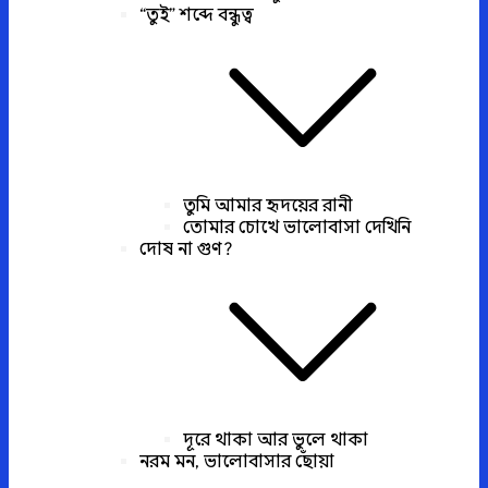
“তুই” শব্দে বন্ধুত্ব
তুমি আমার হৃদয়ের রানী
তোমার চোখে ভালোবাসা দেখিনি
দোষ না গুণ?
দূরে থাকা আর ভুলে থাকা
নরম মন, ভালোবাসার ছোঁয়া