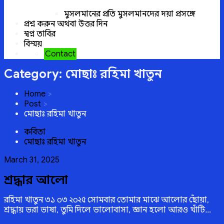
মুসলমানের প্রতি মুসলমানদের দয়া প্রসঙ্গে
প্রশ্ন করুন অথবা উত্তর দিন
স্বপ্ন তাবির
বিস্ময়
Contact
Category:
মোছাঃ রহিমা খাতুন
Home
Post
মোছাঃ রহিমা খাতুন
কবিতা
মোছাঃ রহিমা খাতুন
Posted
March 31, 2025
on
শ্রদ্ধার আলো
রহিমা খাতুন ৩১ ০৩ ২০২৫ সোমবার তোমার মাঝে আলোর ছোঁয়া,
শ্রদ্ধায় ভরা ভাষা, তুমি দিলে ভালোবাসা, জ্ঞান হলো আরও খাঁটি…