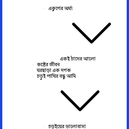
একুশের অর্ঘ্য
একই চাঁদের আলো
কষ্টের জীবন
ঘরছাড়া এক দশক
চড়ুই পাখির বন্ধু আমি
চড়ুইয়ের ভালোবাসা