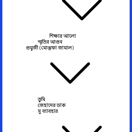
শিক্ষার আলো
স্মৃতির আগুন
গুমুজী (মোস্তফা জামাল)
তুমি
জেহাদের ডাক
সু ব্যাবহার