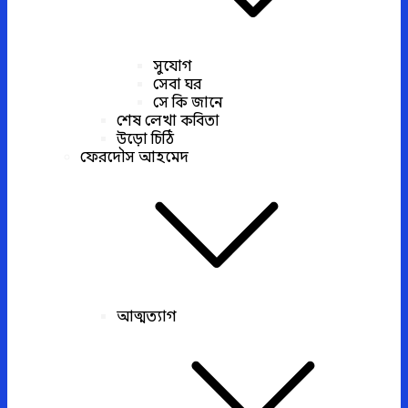
সুযোগ
সেবা ঘর
সে কি জানে
শেষ লেখা কবিতা
উড়ো চিঠি
ফেরদৌস আহমেদ
আত্মত্যাগ