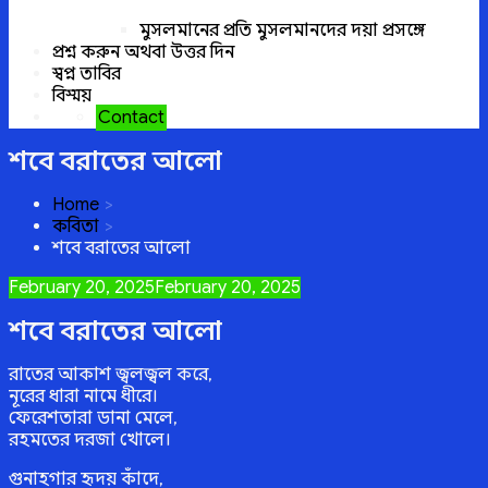
মুসলমানের প্রতি মুসলমানদের দয়া প্রসঙ্গে
প্রশ্ন করুন অথবা উত্তর দিন
স্বপ্ন তাবির
বিস্ময়
Contact
শবে বরাতের আলো
Home
কবিতা
শবে বরাতের আলো
Posted
February 20, 2025
February 20, 2025
on
শবে বরাতের আলো
রাতের আকাশ জ্বলজ্বল করে,
নূরের ধারা নামে ধীরে।
ফেরেশতারা ডানা মেলে,
রহমতের দরজা খোলে।
গুনাহগার হৃদয় কাঁদে,