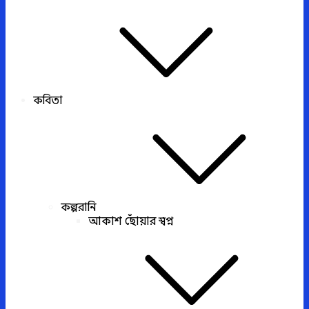
কবিতা
কল্পরানি
আকাশ ছোঁয়ার স্বপ্ন