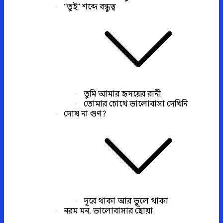
“তুই” শব্দে বন্ধুত্ব
তুমি আমার হৃদয়ের রানী
তোমার চোখে ভালোবাসা দেখিনি
দোষ না গুণ?
দূরে থাকা আর ভুলে থাকা
নরম মন, ভালোবাসার ছোঁয়া