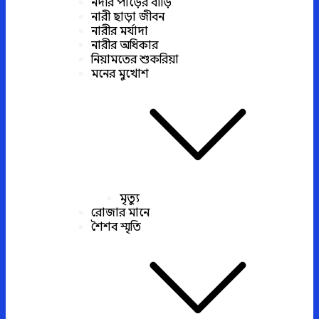
নদীর পাড়ের বাড়ি
নারী ছাড়া জীবন
নারীর মর্যাদা
নারীর অধিকার
নিয়ামতের শুকরিয়া
মনের মুখোশ
মৃত্যু
রোজার মানে
শৈশব স্মৃতি