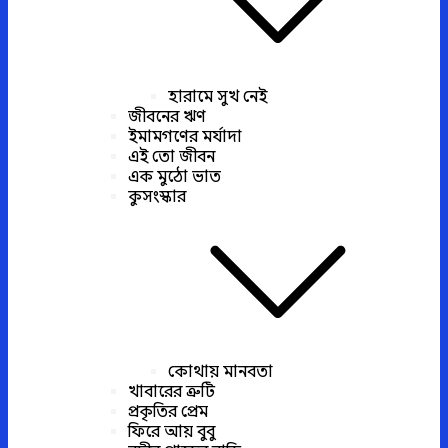
হারামে সুখ নেই
জীবনের ঋণ
ইমামগণের মর্যাদা
এই তো জীবন
এক মুঠো ভাত
কুসংস্কার
কোথায় মানবতা
খাবারের ত্রুটি
প্রকৃতির প্রেম
ফিরে আয় বুবু