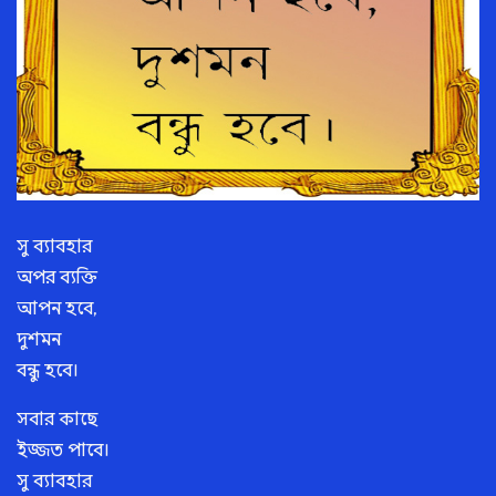
সু ব্যাবহার
অপর ব্যক্তি
আপন হবে,
দুশমন
বন্ধু হবে।
সবার কাছে
ইজ্জত পাবে।
সু ব্যাবহার