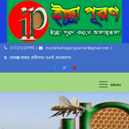
Skip
to
content
01721020995
mostafashoppingcenter@gmail.com
ঘোষগ্রাম বাজার, রানীনগর, নওগাঁ, বাংলাদেশ।
ইচ্ছা পুরুন
ইচ্ছা পুরুন করবে আল্লাহ্‌ তায়ালা
MENU