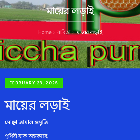
মায়ের লড়াই
Home
কবিতা
মায়ের লড়াই
Posted
FEBRUARY 23, 2025
on
মায়ের লড়াই
মোস্তফা জামাল গুমুজি
পৃথিবী যাক অন্ধকারে,