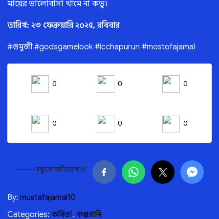
মায়ের ভালোবাসা থামে না কভু।
তারিখ: ২৩ ফেব্রুয়ারি ২০২৫, রবিবার
#গুমুজী #godsgamelook #icchapurun #mostofajamal
0
0
0
0
0
0
-------বন্ধুকে জানিয়ে দাও
By:
mustafajamal10
Categories:
কবিতা
,
কল্পরানি