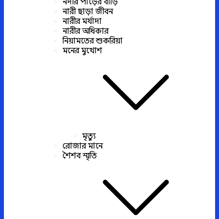
নদীর পাড়ের বাড়ি
নারী ছাড়া জীবন
নারীর মর্যাদা
নারীর অধিকার
নিয়ামতের শুকরিয়া
মনের মুখোশ
মৃত্যু
রোজার মানে
শৈশব স্মৃতি