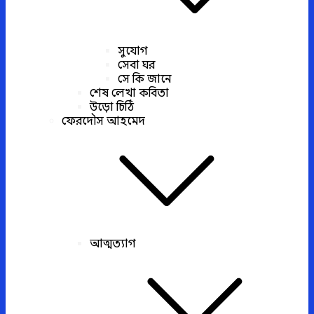
সুযোগ
সেবা ঘর
সে কি জানে
শেষ লেখা কবিতা
উড়ো চিঠি
ফেরদৌস আহমেদ
আত্মত্যাগ