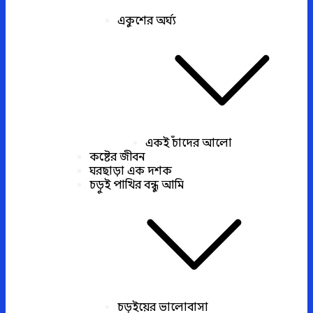
একুশের অর্ঘ্য
একই চাঁদের আলো
কষ্টের জীবন
ঘরছাড়া এক দশক
চড়ুই পাখির বন্ধু আমি
চড়ুইয়ের ভালোবাসা