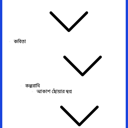
কবিতা
কল্পরানি
আকাশ ছোঁয়ার স্বপ্ন