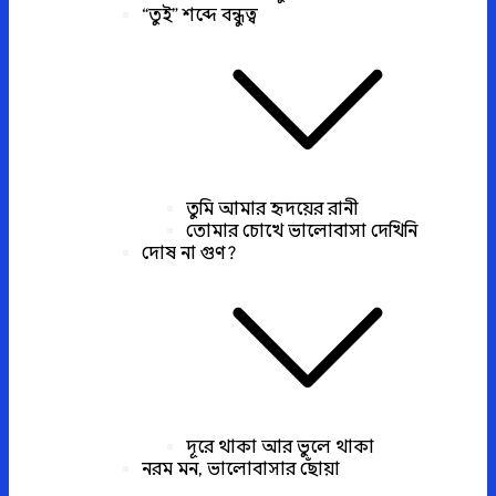
“তুই” শব্দে বন্ধুত্ব
তুমি আমার হৃদয়ের রানী
তোমার চোখে ভালোবাসা দেখিনি
দোষ না গুণ?
দূরে থাকা আর ভুলে থাকা
নরম মন, ভালোবাসার ছোঁয়া