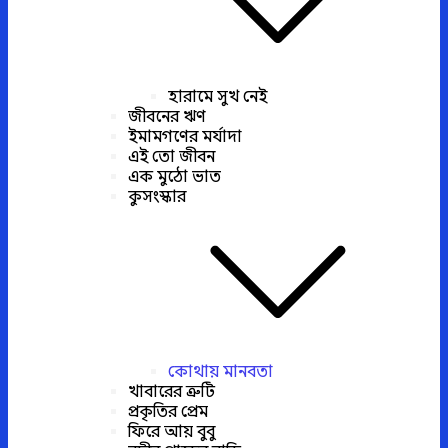
হারামে সুখ নেই
জীবনের ঋণ
ইমামগণের মর্যাদা
এই তো জীবন
এক মুঠো ভাত
কুসংস্কার
কোথায় মানবতা
খাবারের ত্রুটি
প্রকৃতির প্রেম
ফিরে আয় বুবু