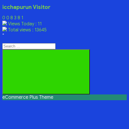
icchapurun Visitor
0
0
8
3
8
1
Views Today : 11
Total views : 13645
“
Search
for:
Search
eCommerce Plus Theme