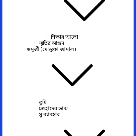
শিক্ষার আলো
স্মৃতির আগুন
গুমুজী (মোস্তফা জামাল)
তুমি
জেহাদের ডাক
সু ব্যাবহার