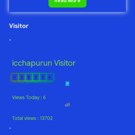
আমার
Read More
সাধ
Visitor
“
icchapurun Visitor
0
0
8
4
1
6
Views Today : 6
Total views : 13702
“