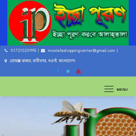
Skip
to
content
01721020995
mostafashoppingcenter@gmail.com
ঘোষগ্রাম বাজার, রানীনগর, নওগাঁ, বাংলাদেশ।
ইচ্ছা পুরুন
ইচ্ছা পুরুন করবে আল্লাহ্‌ তায়ালা
MENU