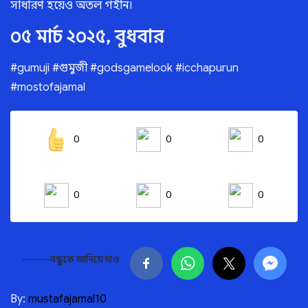
সাধারণ হয়েও অতল গহীন।
০৫ মার্চ ২০২৫, বুধবার
#gumuji #গুমুজী #godsgamelook #icchapurun
#mostofajamal
0
0
0
0
0
0
-------বন্ধুকে জানিয়ে দাও
By:
mustafajamal10