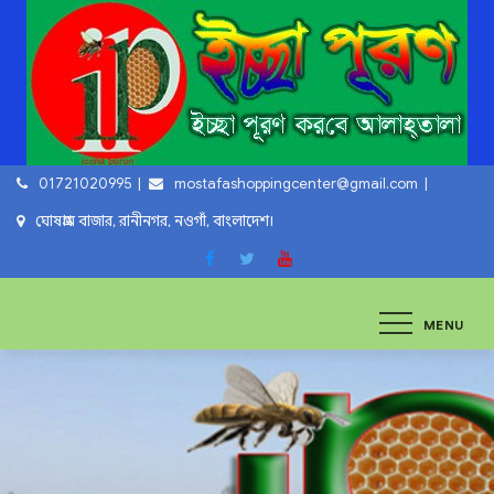
Skip
to
content
01721020995
mostafashoppingcenter@gmail.com
ঘোষগ্রাম বাজার, রানীনগর, নওগাঁ, বাংলাদেশ।
ইচ্ছা পুরুন
ইচ্ছা পুরুন করবে আল্লাহ্‌ তায়ালা
MENU