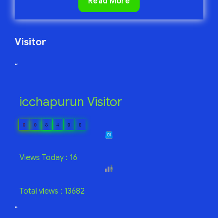
এক
Read More
কাপ
চা
Visitor
“
icchapurun Visitor
0
0
8
4
0
6
Views Today : 16
Total views : 13682
“