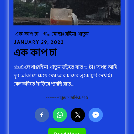
এক কাপ চা
গল্প
মোছাঃ রহিমা খাতুন
Posted
JANUARY 29, 2023
এক কাপ চা
on
✍️✍️লেখাঃরহিমা খাতুন ঘড়িতে রাত ৩ টা। অথচ আমি
দূর আকাশে চেয়ে মেঘ আর চাদের লুকোচুরি দেখছি।
বেলকনিতে দাঁড়িয়ে শুনছি রাত…
-------বন্ধুকে জানিয়ে দাও