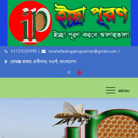
Skip
to
content
01721020995
mostafashoppingcenter@gmail.com
ঘোষগ্রাম বাজার, রানীনগর, নওগাঁ, বাংলাদেশ।
ইচ্ছা পুরুন
ইচ্ছা পুরুন করবে আল্লাহ্‌ তায়ালা
MENU