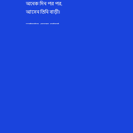
অনেক দিন পর পর,
আসেন তিনি বাড়ী।
আমার সেজ মামা,
সেতো ভালো ছেলে।
সবাই, আদর করে ডাকেঃ
হারুনুর রশিদ বলে।
কাজ কর্ম করেন তিনি
বাবার সংসারী।
হাটের দিনে করেন, তিনি
নিজেই দর্জি গিরি।
চতুর্থ মামা আমার যে,
নাম গোলাম রাব্বি।
মাথা ভরা চুল তাঁর,
বাবরী বাবরী।