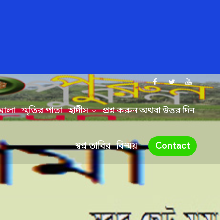
দমালা
স্মৃতির পাতা
হাদীস
প্রশ্ন করুন অথবা উত্তর দিন
স্বপ্ন তাবির
বিস্ময়
Contact