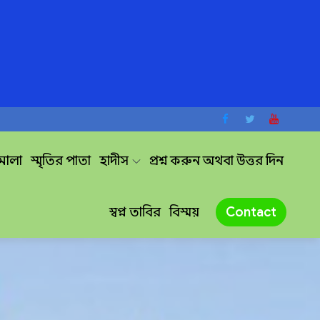
দমালা
স্মৃতির পাতা
হাদীস
প্রশ্ন করুন অথবা উত্তর দিন
স্বপ্ন তাবির
বিস্ময়
Contact