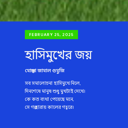
Posted
FEBRUARY 25, 2025
on
হাসিমুখের জয়
মোস্তফা জামাল গুমুজি
সব সমালোচনা হাসিমুখে নিলে,
দিনশেষে মানুষ শুধু মুখটাই দেখে।
কে কত ব্যথা পেয়েছে মনে,
সে গল্প হারায় কালের গহ্বরে।
তোমার চোখে জল ছিল কিনা,
সেটা কেউ রাখবে না মনে।