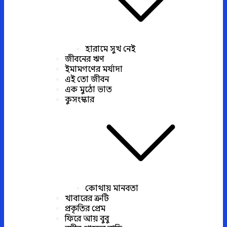
হারামে সুখ নেই
জীবনের ঋণ
ইমামগণের মর্যাদা
এই তো জীবন
এক মুঠো ভাত
কুসংস্কার
কোথায় মানবতা
খাবারের ত্রুটি
প্রকৃতির প্রেম
ফিরে আয় বুবু