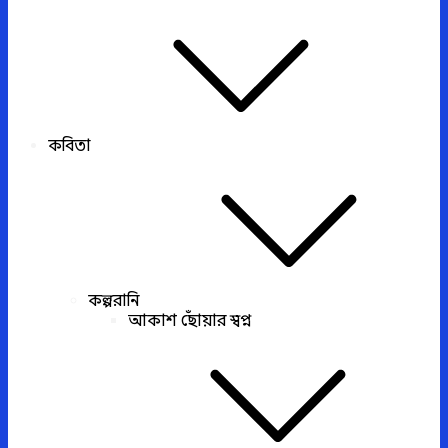
কবিতা
কল্পরানি
আকাশ ছোঁয়ার স্বপ্ন