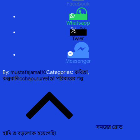
Facebook
Whatsapp
Twitter
Messenger
By:
mustafajamal10
Categories:
কবিতা
,
কল্পরানি
icchapurun
ভাঙা পরিবারের গল্প
Post
navigation
সময়ের স্রোত
হামি ত বড়লোক হয়েগেছি!