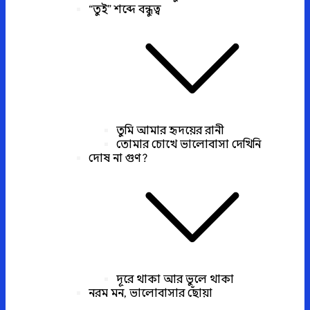
“তুই” শব্দে বন্ধুত্ব
তুমি আমার হৃদয়ের রানী
তোমার চোখে ভালোবাসা দেখিনি
দোষ না গুণ?
দূরে থাকা আর ভুলে থাকা
নরম মন, ভালোবাসার ছোঁয়া