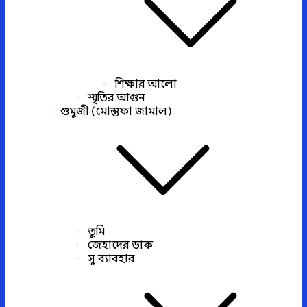
শিক্ষার আলো
স্মৃতির আগুন
গুমুজী (মোস্তফা জামাল)
তুমি
জেহাদের ডাক
সু ব্যাবহার