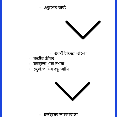
একুশের অর্ঘ্য
একই চাঁদের আলো
কষ্টের জীবন
ঘরছাড়া এক দশক
চড়ুই পাখির বন্ধু আমি
চড়ুইয়ের ভালোবাসা