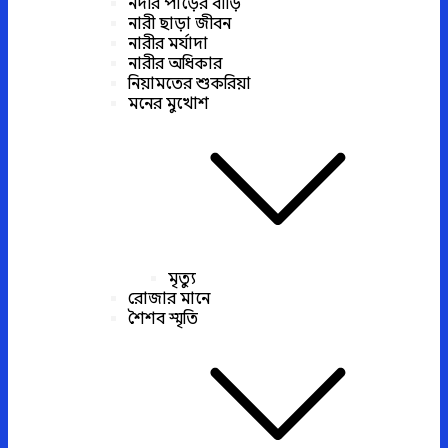
নদীর পাড়ের বাড়ি
নারী ছাড়া জীবন
নারীর মর্যাদা
নারীর অধিকার
নিয়ামতের শুকরিয়া
মনের মুখোশ
মৃত্যু
রোজার মানে
শৈশব স্মৃতি