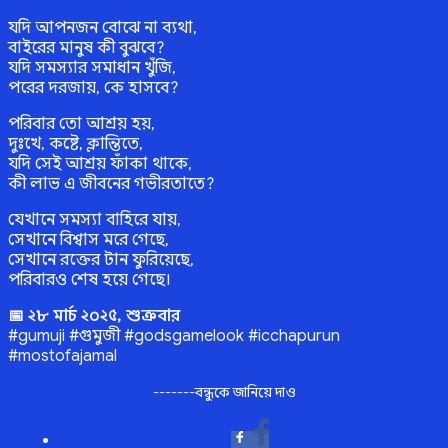
যদি আপনজন বোঝে না ব্যথা,
বাইরের মানুষ কী বুঝবে?
যদি সমস্যার সমাধান খুঁজি,
পরের দরজায়, কে হাসবে?
পরিবার তো আশ্রয় হয়,
দুঃখে, কষ্টে, ক্লান্তিতে,
যদি সেই আশ্রয় ফাঁকা থাকে,
কী লাভ এ জীবনের গভীরতাতে?
যেখানে সমস্যা বাহিরে যায়,
সেখানে বিশ্বাস মরে গেছে,
সেখানে রক্তের টান ফুরিয়েছে,
পরিবারও শেষ হয়ে গেছে।
📅 ২৮ মার্চ ২০২৫, শুক্রবার
#gumuji #গুমুজী #godsgamelook #icchapurun
#mostofajamal
-------বন্ধুকে জানিয়ে দাও