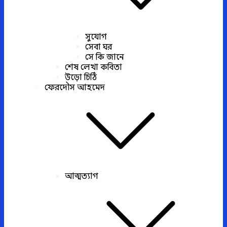
সুযোগ
সেবা ঘর
সে কি জানে
শেষ লেখা কবিতা
উড়ো চিঠি
ফেরদৌস আহমেদ
আত্মত্যাগ