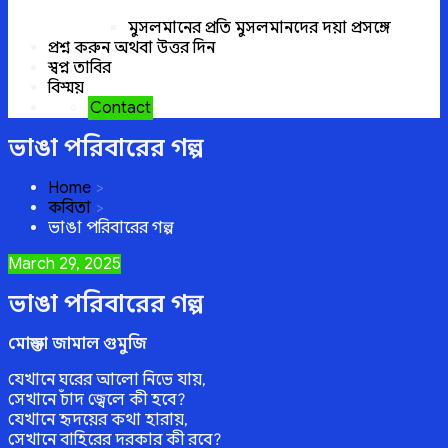
মুসলমানের প্রতি মুসলমানদের দয়া প্রসঙ্গে
প্রশ্ন করুন অথবা উত্তর দিন
স্বপ্ন তাবির
বিস্ময়
Contact
ভাঙা পরিবারের গল্প
Home
কবিতা
ভাঙা পরিবারের গল্প
Posted
March 29, 2025
on
ভাঙা পরিবারের গল্প
মোস্তফা জামাল গুমুজি
যেখানে ঘরের আলো নিভে যায়,
সেখানে চাঁদ জ্বেলে কী হবে?
যেখানে হৃদয়ের কথা হারায়,
সেখানে বাহিরের দরকার কী রবে?