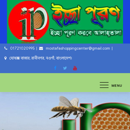
Skip
to
content
01721020995
mostafashoppingcenter@gmail.com
ঘোষগ্রাম বাজার, রানীনগর, নওগাঁ, বাংলাদেশ।
ইচ্ছা পুরুন
ইচ্ছা পুরুন করবে আল্লাহ্‌ তায়ালা
MENU