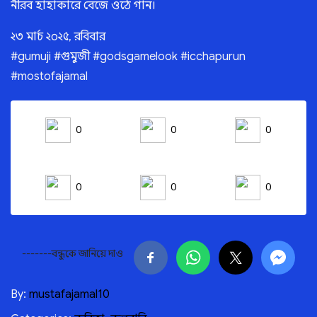
নীরব হাহাকারে বেজে ওঠে গান।
২৩ মার্চ ২০২৫, রবিবার
#gumuji #গুমুজী #godsgamelook #icchapurun
#mostofajamal
0
0
0
0
0
0
-------বন্ধুকে জানিয়ে দাও
By:
mustafajamal10