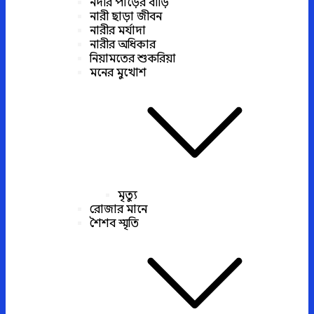
নদীর পাড়ের বাড়ি
নারী ছাড়া জীবন
নারীর মর্যাদা
নারীর অধিকার
নিয়ামতের শুকরিয়া
মনের মুখোশ
মৃত্যু
রোজার মানে
শৈশব স্মৃতি