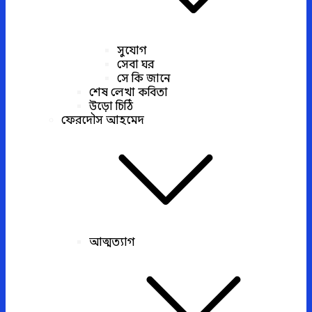
সুযোগ
সেবা ঘর
সে কি জানে
শেষ লেখা কবিতা
উড়ো চিঠি
ফেরদৌস আহমেদ
আত্মত্যাগ