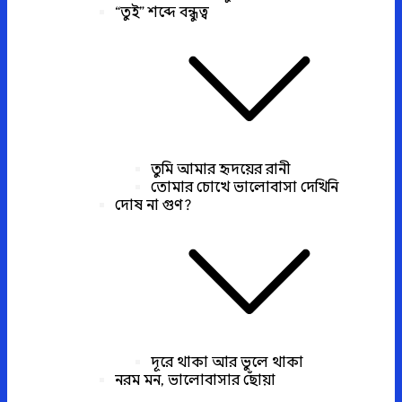
“তুই” শব্দে বন্ধুত্ব
তুমি আমার হৃদয়ের রানী
তোমার চোখে ভালোবাসা দেখিনি
দোষ না গুণ?
দূরে থাকা আর ভুলে থাকা
নরম মন, ভালোবাসার ছোঁয়া