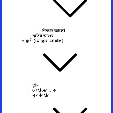
শিক্ষার আলো
স্মৃতির আগুন
গুমুজী (মোস্তফা জামাল)
তুমি
জেহাদের ডাক
সু ব্যাবহার