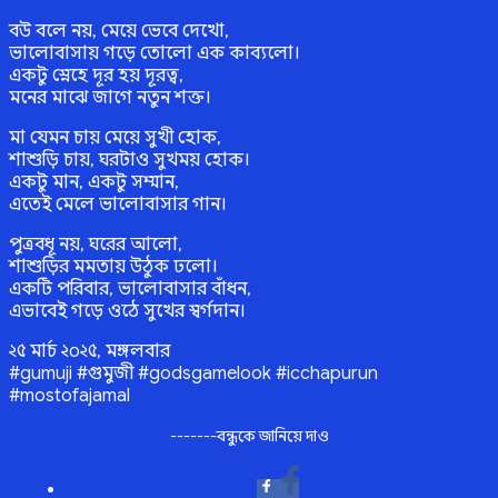
বউ বলে নয়, মেয়ে ভেবে দেখো,
ভালোবাসায় গড়ে তোলো এক কাব্যলো।
একটু স্নেহে দূর হয় দূরত্ব,
মনের মাঝে জাগে নতুন শক্ত।
মা যেমন চায় মেয়ে সুখী হোক,
শাশুড়ি চায়, ঘরটাও সুখময় হোক।
একটু মান, একটু সম্মান,
এতেই মেলে ভালোবাসার গান।
পুত্রবধূ নয়, ঘরের আলো,
শাশুড়ির মমতায় উঠুক ঢলো।
একটি পরিবার, ভালোবাসার বাঁধন,
এভাবেই গড়ে ওঠে সুখের স্বর্গদান।
২৫ মার্চ ২০২৫, মঙ্গলবার
#gumuji #গুমুজী #godsgamelook #icchapurun
#mostofajamal
-------বন্ধুকে জানিয়ে দাও