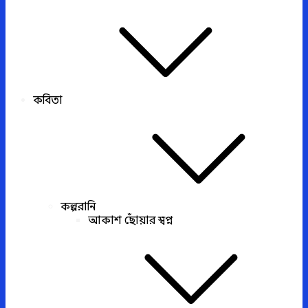
কবিতা
কল্পরানি
আকাশ ছোঁয়ার স্বপ্ন