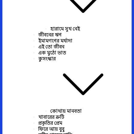
হারামে সুখ নেই
জীবনের ঋণ
ইমামগণের মর্যাদা
এই তো জীবন
এক মুঠো ভাত
কুসংস্কার
কোথায় মানবতা
খাবারের ত্রুটি
প্রকৃতির প্রেম
ফিরে আয় বুবু