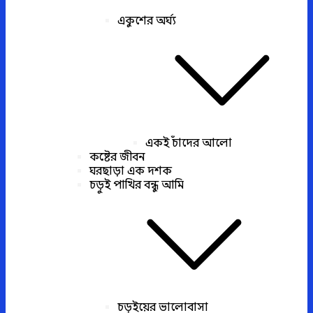
একুশের অর্ঘ্য
একই চাঁদের আলো
কষ্টের জীবন
ঘরছাড়া এক দশক
চড়ুই পাখির বন্ধু আমি
চড়ুইয়ের ভালোবাসা