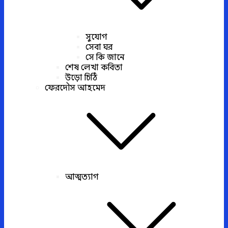
সুযোগ
সেবা ঘর
সে কি জানে
শেষ লেখা কবিতা
উড়ো চিঠি
ফেরদৌস আহমেদ
আত্মত্যাগ