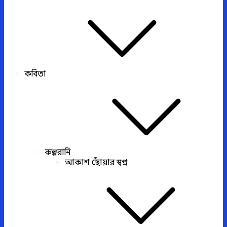
কবিতা
কল্পরানি
আকাশ ছোঁয়ার স্বপ্ন