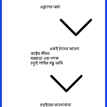
একুশের অর্ঘ্য
একই চাঁদের আলো
কষ্টের জীবন
ঘরছাড়া এক দশক
চড়ুই পাখির বন্ধু আমি
চড়ুইয়ের ভালোবাসা