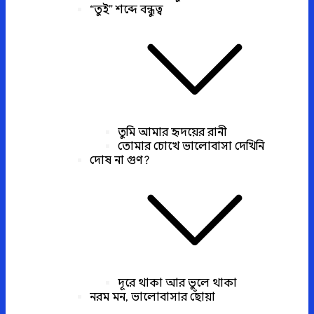
“তুই” শব্দে বন্ধুত্ব
তুমি আমার হৃদয়ের রানী
তোমার চোখে ভালোবাসা দেখিনি
দোষ না গুণ?
দূরে থাকা আর ভুলে থাকা
নরম মন, ভালোবাসার ছোঁয়া