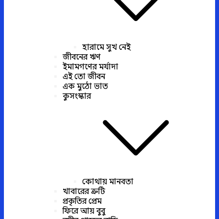
হারামে সুখ নেই
জীবনের ঋণ
ইমামগণের মর্যাদা
এই তো জীবন
এক মুঠো ভাত
কুসংস্কার
কোথায় মানবতা
খাবারের ত্রুটি
প্রকৃতির প্রেম
ফিরে আয় বুবু