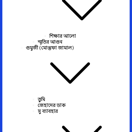
শিক্ষার আলো
স্মৃতির আগুন
গুমুজী (মোস্তফা জামাল)
তুমি
জেহাদের ডাক
সু ব্যাবহার