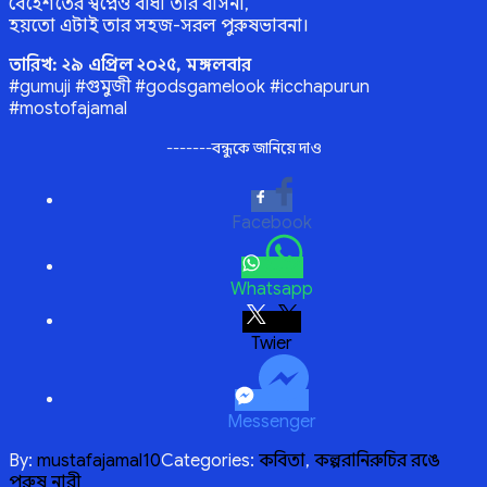
বেহেশতের স্বপ্নেও বাঁধা তার বাসনা,
হয়তো এটাই তার সহজ-সরল পুরুষভাবনা।
তারিখ: ২৯ এপ্রিল ২০২৫, মঙ্গলবার
#gumuji #গুমুজী #godsgamelook #icchapurun
#mostofajamal
-------বন্ধুকে জানিয়ে দাও
Facebook
Whatsapp
Twitter
Messenger
By:
mustafajamal10
Categories:
কবিতা
,
কল্পরানি
রুচির রঙে
পুরুষ নারী