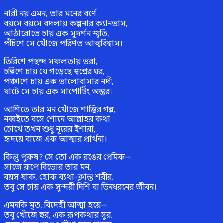
নারী নয় এমন, তার মনের বর্ণে
বয়সে বয়সে বদলায় কল্পনার ক্যানভাস,
আঠারোতে চায় এক সুদর্শন স্মৃতি,
পঁচিশে সে খোঁজে পরিণত আত্মবিশ্বাস।
তিরিশে পছন্দ সফলতায় ভরা,
চল্লিশে চায় যে গড়েছে স্বপ্নের ঘর,
পঞ্চাশে চায় এক ভালোবাসার নদী,
ষাটে সে চায় এক সাপোর্টিং অন্তর।
আশিতে তার মন খোঁজে শান্তির গল্প,
নব্বইতে বসে শোনে আল্লাহর কথা,
চোখে তখন শুধু নূরের ইশারা,
হৃদয়ে বাজে এক আত্মার প্রার্থনা।
কিন্তু পুরুষ? সে তো এক রঙের প্রেমিক—
সাজে রূপে বিভোর তার মন,
বয়স যাক, হোক ব্যথা-ক্লান্ত শরীর,
তবু সে চায় এক সুন্দরী দিশি বা ভিনধরনের জীবন।
এমনকি মৃত, বিদেহী আত্মা হয়ে—
তবু খোঁজে হুর, এক রূপকথার সুর,