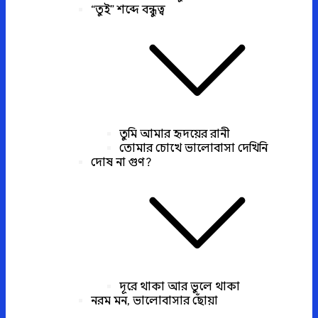
“তুই” শব্দে বন্ধুত্ব
তুমি আমার হৃদয়ের রানী
তোমার চোখে ভালোবাসা দেখিনি
দোষ না গুণ?
দূরে থাকা আর ভুলে থাকা
নরম মন, ভালোবাসার ছোঁয়া