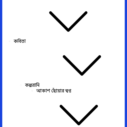
কবিতা
কল্পরানি
আকাশ ছোঁয়ার স্বপ্ন