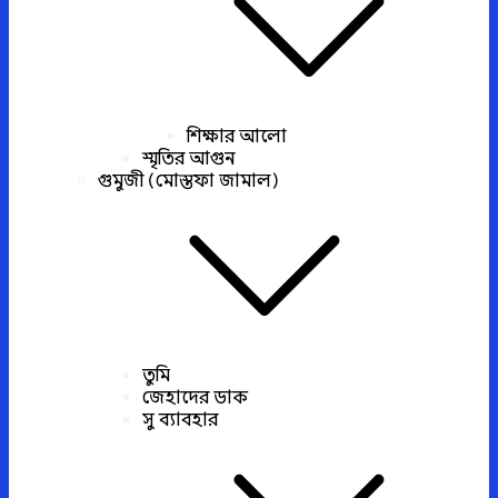
শিক্ষার আলো
স্মৃতির আগুন
গুমুজী (মোস্তফা জামাল)
তুমি
জেহাদের ডাক
সু ব্যাবহার