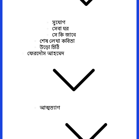
সুযোগ
সেবা ঘর
সে কি জানে
শেষ লেখা কবিতা
উড়ো চিঠি
ফেরদৌস আহমেদ
আত্মত্যাগ