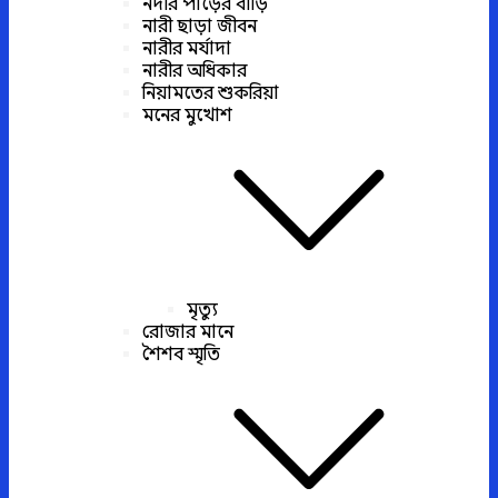
নদীর পাড়ের বাড়ি
নারী ছাড়া জীবন
নারীর মর্যাদা
নারীর অধিকার
নিয়ামতের শুকরিয়া
মনের মুখোশ
মৃত্যু
রোজার মানে
শৈশব স্মৃতি