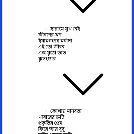
হারামে সুখ নেই
জীবনের ঋণ
ইমামগণের মর্যাদা
এই তো জীবন
এক মুঠো ভাত
কুসংস্কার
কোথায় মানবতা
খাবারের ত্রুটি
প্রকৃতির প্রেম
ফিরে আয় বুবু