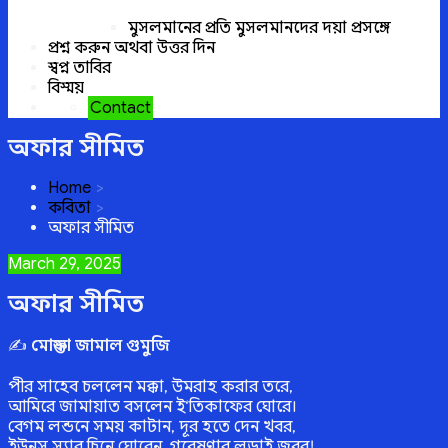
মুসলমানের প্রতি মুসলমানদের দয়া প্রসঙ্গে
প্রশ্ন করুন অথবা উত্তর দিন
স্বপ্ন তাবির
বিস্ময়
Contact
অফার সীমিত
Home
কবিতা
অফার সীমিত
Posted
March 29, 2025
on
অফার সীমিত
✍
মোস্তফা জামাল গুমুজি
পীর সাহেব চললেন মক্কা, উমরাহ করার তরে,
আমিরে জামায়াত বসলেন ই‘তিকাফের ঘোরে।
বেগম লন্ডনে সময় কাটান, দূর হতে দেন খবর,
ইউনুস স্যার চিনে ঘোরেন, গবেষণার লড়াই জবর!