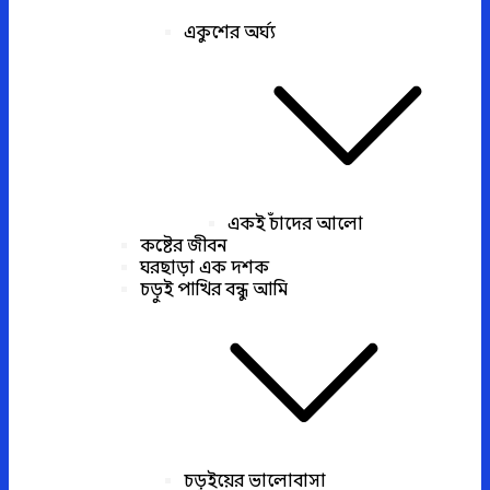
একুশের অর্ঘ্য
একই চাঁদের আলো
কষ্টের জীবন
ঘরছাড়া এক দশক
চড়ুই পাখির বন্ধু আমি
চড়ুইয়ের ভালোবাসা