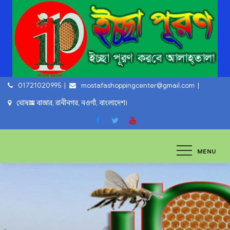
Skip
to
content
01721020995
mostafashoppingcenter@gmail.com
ঘোষগ্রাম বাজার, রানীনগর, নওগাঁ, বাংলাদেশ।
ইচ্ছা পুরুন
ইচ্ছা পুরুন করবে আল্লাহ্‌ তায়ালা
MENU