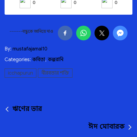
0
0
0
-------বন্ধুকে জানিয়ে দাও
By:
mustafajamal10
Categories:
কবিতা
,
কল্পরানি
icchapurun
নীরবতার শক্তি
Post
ঋণের ভার
navigation
ঈদ মোবারক