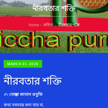
নীরবতার শক্তি
Home
কবিতা
নীরবতার শক্তি
Posted
MARCH 31, 2025
on
নীরবতার শক্তি
✍
মোস্তফা জামাল গুমুজি
কথা সবসময় বলা যায় না,