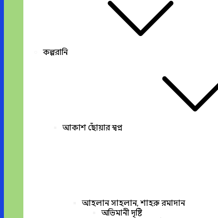
কল্পরানি
আকাশ ছোঁয়ার স্বপ্ন
আহলান সাহলান, শাহরু রমাদান
অভিমানী দৃষ্টি