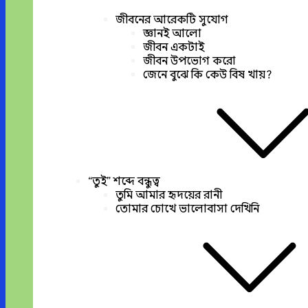
জীবনের আরেকটি সুযোগ
জ্ঞানই আলো
জীবন একটাই
জীবন উপভোগ করো
জেনে বুঝে কি কেউ বিষ খায়?
“তুই” শব্দে বন্ধুত্ব
তুমি আমার হৃদয়ের রানী
তোমার চোখে ভালোবাসা দেখিনি