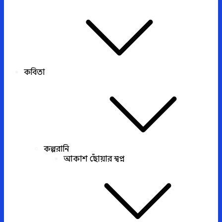
কবিতা
কল্পরানি
আকাশ ছোঁয়ার স্বপ্ন