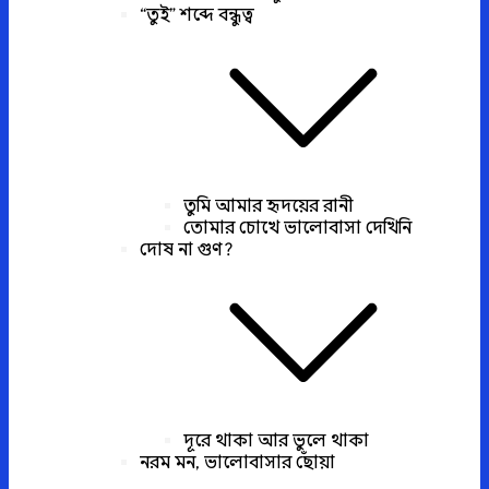
“তুই” শব্দে বন্ধুত্ব
তুমি আমার হৃদয়ের রানী
তোমার চোখে ভালোবাসা দেখিনি
দোষ না গুণ?
দূরে থাকা আর ভুলে থাকা
নরম মন, ভালোবাসার ছোঁয়া