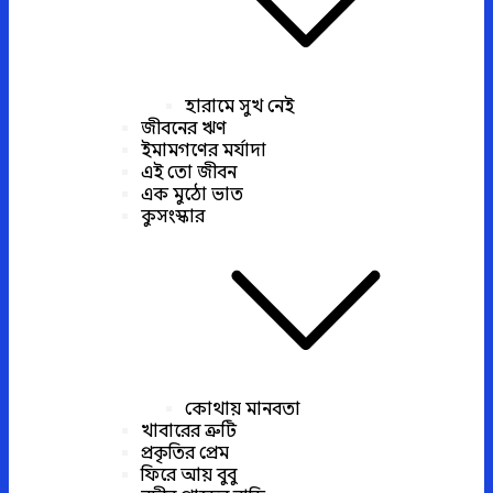
হারামে সুখ নেই
জীবনের ঋণ
ইমামগণের মর্যাদা
এই তো জীবন
এক মুঠো ভাত
কুসংস্কার
কোথায় মানবতা
খাবারের ত্রুটি
প্রকৃতির প্রেম
ফিরে আয় বুবু