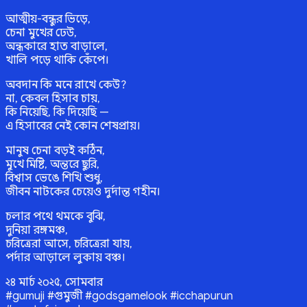
আত্মীয়-বন্ধুর ভিড়ে,
চেনা মুখের ঢেউ,
অন্ধকারে হাত বাড়ালে,
খালি পড়ে থাকি কেঁপে।
অবদান কি মনে রাখে কেউ?
না, কেবল হিসাব চায়,
কি নিয়েছি, কি দিয়েছি —
এ হিসাবের নেই কোন শেষপ্রায়।
মানুষ চেনা বড়ই কঠিন,
মুখে মিষ্টি, অন্তরে ছুরি,
বিশ্বাস ভেঙে শিখি শুধু,
জীবন নাটকের চেয়েও দুর্দান্ত গহীন।
চলার পথে থমকে বুঝি,
দুনিয়া রঙ্গমঞ্চ,
চরিত্রেরা আসে, চরিত্রেরা যায়,
পর্দার আড়ালে লুকায় বঞ্চ।
২৪ মার্চ ২০২৫, সোমবার
#gumuji #গুমুজী #godsgamelook #icchapurun