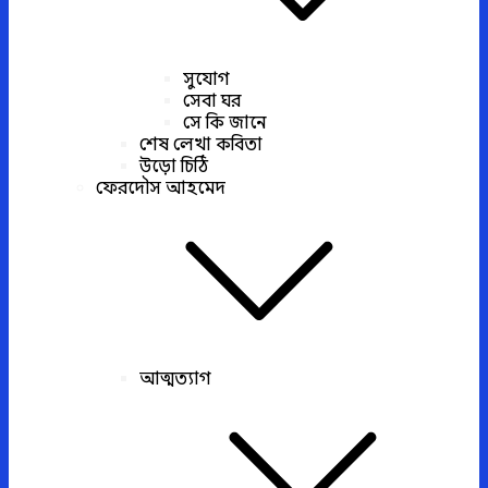
সুযোগ
সেবা ঘর
সে কি জানে
শেষ লেখা কবিতা
উড়ো চিঠি
ফেরদৌস আহমেদ
আত্মত্যাগ