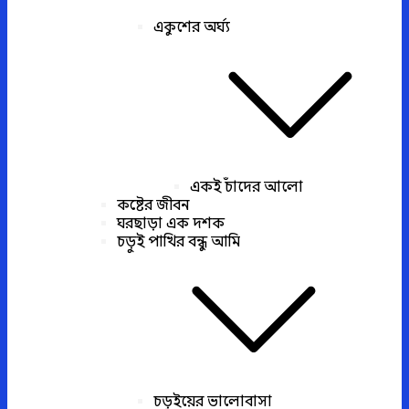
একুশের অর্ঘ্য
একই চাঁদের আলো
কষ্টের জীবন
ঘরছাড়া এক দশক
চড়ুই পাখির বন্ধু আমি
চড়ুইয়ের ভালোবাসা