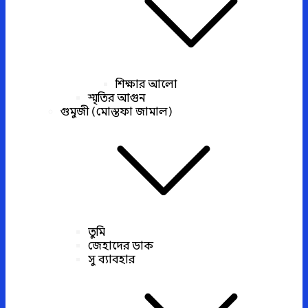
শিক্ষার আলো
স্মৃতির আগুন
গুমুজী (মোস্তফা জামাল)
তুমি
জেহাদের ডাক
সু ব্যাবহার