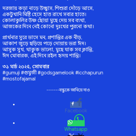
দরজায় কড়া নাড়ে উচ্ছ্বাস, শিশুরা দৌড়ে আসে,
একটুখানি মিষ্টি হেসে হাত রাখে সবার হাতে।
কোলাকুলির উষ্ণ ছোঁয়া মুছে দেয় সব ব্যথা,
আজকের দিনে নেই কোনো দুঃখের পুরনো কথা।
প্রার্থনার সুরে ভাসে মন, প্রশান্তির এক নীড়,
আকাশ জুড়ে ছড়িয়ে পড়ে দোয়ায় ভরা ঈদ।
আসুক সুখ, থাকুক ভালো, মুছে যাক সব ক্লান্তি,
ঈদ মোবারক, এই দিনে রইল হৃদয় শান্তি।
৩১ মার্চ ২০২৫, সোমবার
#gumuji #গুমুজী #godsgamelook #icchapurun
#mostofajamal
-------বন্ধুকে জানিয়ে দাও
Facebook
Whatsapp