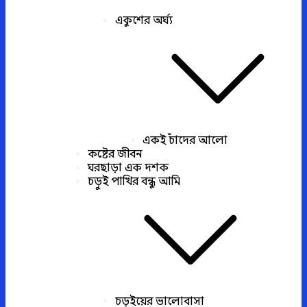
একুশের অর্ঘ্য
একই চাঁদের আলো
কষ্টের জীবন
ঘরছাড়া এক দশক
চড়ুই পাখির বন্ধু আমি
চড়ুইয়ের ভালোবাসা