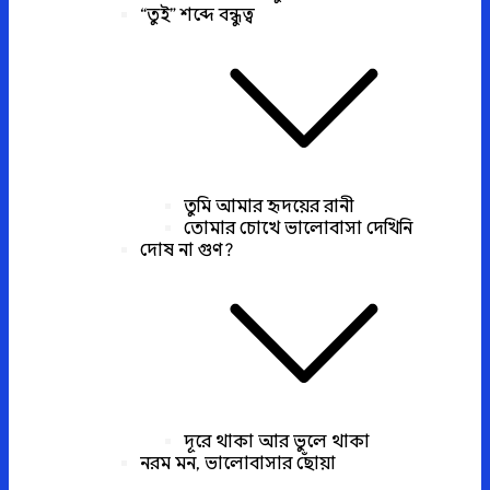
“তুই” শব্দে বন্ধুত্ব
তুমি আমার হৃদয়ের রানী
তোমার চোখে ভালোবাসা দেখিনি
দোষ না গুণ?
দূরে থাকা আর ভুলে থাকা
নরম মন, ভালোবাসার ছোঁয়া