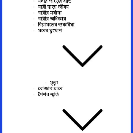
নদীর পাড়ের বাড়ি
নারী ছাড়া জীবন
নারীর মর্যাদা
নারীর অধিকার
নিয়ামতের শুকরিয়া
মনের মুখোশ
মৃত্যু
রোজার মানে
শৈশব স্মৃতি