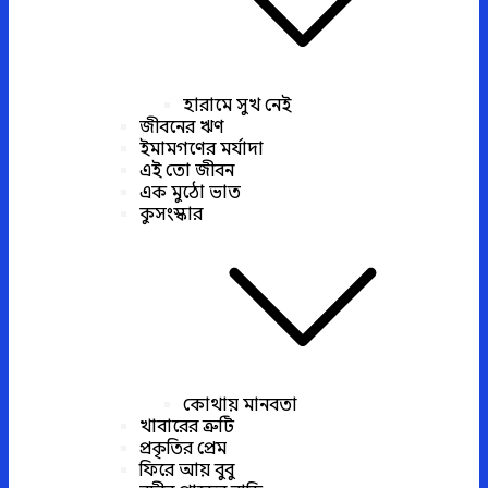
হারামে সুখ নেই
জীবনের ঋণ
ইমামগণের মর্যাদা
এই তো জীবন
এক মুঠো ভাত
কুসংস্কার
কোথায় মানবতা
খাবারের ত্রুটি
প্রকৃতির প্রেম
ফিরে আয় বুবু