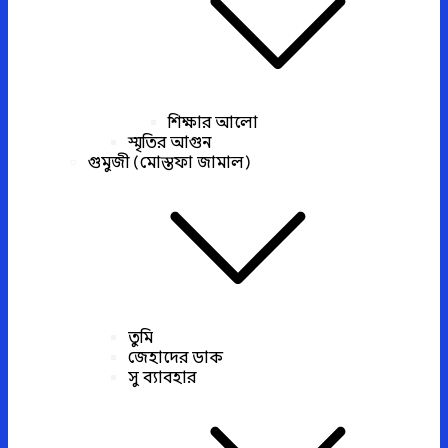
শিক্ষার আলো
স্মৃতির আগুন
গুমুজী (মোস্তফা জামাল)
তুমি
জেহাদের ডাক
সু ব্যাবহার