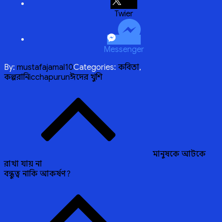
Twitter
Messenger
By:
mustafajamal10
Categories:
কবিতা
,
কল্পরানি
icchapurun
ঈদের খুশি
Post
navigation
মানুষকে আটকে
রাখা যায় না
বন্ধুত্ব নাকি আকর্ষণ?