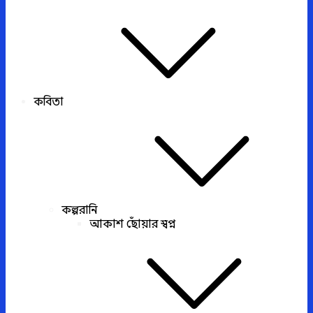
কবিতা
কল্পরানি
আকাশ ছোঁয়ার স্বপ্ন