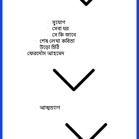
সুযোগ
সেবা ঘর
সে কি জানে
শেষ লেখা কবিতা
উড়ো চিঠি
ফেরদৌস আহমেদ
আত্মত্যাগ