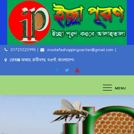
Skip
to
content
01721020995
mostafashoppingcenter@gmail.com
ঘোষগ্রাম বাজার, রানীনগর, নওগাঁ, বাংলাদেশ।
ইচ্ছা পুরুন
ইচ্ছা পুরুন করবে আল্লাহ্‌ তায়ালা
MENU