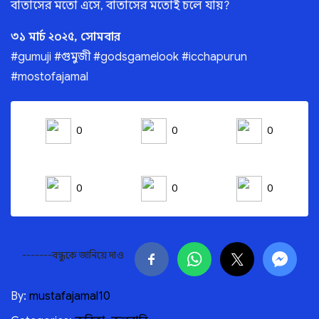
বাতাসের মতো এসে, বাতাসের মতোই চলে যায়?
৩১ মার্চ ২০২৫, সোমবার
#gumuji #গুমুজী #godsgamelook #icchapurun
#mostofajamal
0
0
0
0
0
0
-------বন্ধুকে জানিয়ে দাও
By:
mustafajamal10