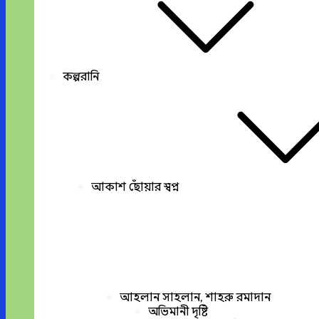
কল্পরানি
আকাশ ছোঁয়ার স্বপ্ন
আহলান সাহলান, শাহরু রমাদান
অভিমানী দৃষ্টি