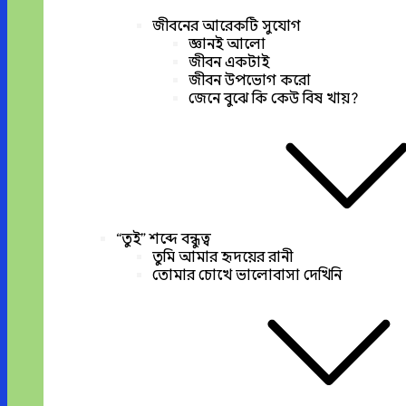
জীবনের আরেকটি সুযোগ
জ্ঞানই আলো
জীবন একটাই
জীবন উপভোগ করো
জেনে বুঝে কি কেউ বিষ খায়?
“তুই” শব্দে বন্ধুত্ব
তুমি আমার হৃদয়ের রানী
তোমার চোখে ভালোবাসা দেখিনি