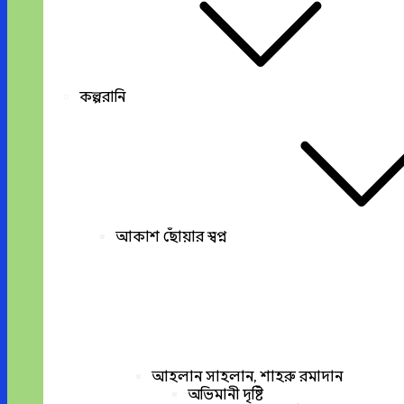
কল্পরানি
আকাশ ছোঁয়ার স্বপ্ন
আহলান সাহলান, শাহরু রমাদান
অভিমানী দৃষ্টি