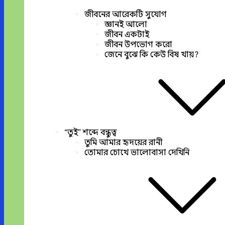
জীবনের আরেকটি সুযোগ
জ্ঞানই আলো
জীবন একটাই
জীবন উপভোগ করো
জেনে বুঝে কি কেউ বিষ খায়?
“তুই” শব্দে বন্ধুত্ব
তুমি আমার হৃদয়ের রানী
তোমার চোখে ভালোবাসা দেখিনি