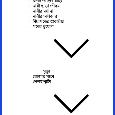
নদীর পাড়ের বাড়ি
নারী ছাড়া জীবন
নারীর মর্যাদা
নারীর অধিকার
নিয়ামতের শুকরিয়া
মনের মুখোশ
মৃত্যু
রোজার মানে
শৈশব স্মৃতি