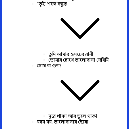
“তুই” শব্দে বন্ধুত্ব
তুমি আমার হৃদয়ের রানী
তোমার চোখে ভালোবাসা দেখিনি
দোষ না গুণ?
দূরে থাকা আর ভুলে থাকা
নরম মন, ভালোবাসার ছোঁয়া