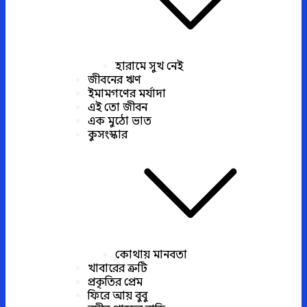
হারামে সুখ নেই
জীবনের ঋণ
ইমামগণের মর্যাদা
এই তো জীবন
এক মুঠো ভাত
কুসংস্কার
কোথায় মানবতা
খাবারের ত্রুটি
প্রকৃতির প্রেম
ফিরে আয় বুবু