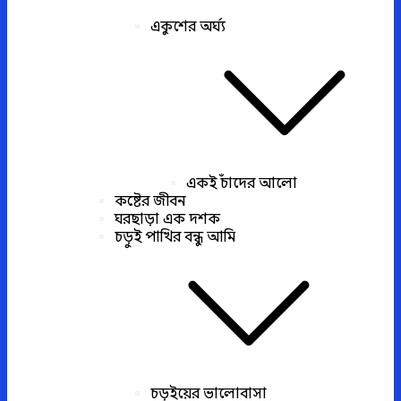
একুশের অর্ঘ্য
একই চাঁদের আলো
কষ্টের জীবন
ঘরছাড়া এক দশক
চড়ুই পাখির বন্ধু আমি
চড়ুইয়ের ভালোবাসা