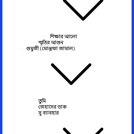
শিক্ষার আলো
স্মৃতির আগুন
গুমুজী (মোস্তফা জামাল)
তুমি
জেহাদের ডাক
সু ব্যাবহার