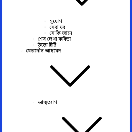
সুযোগ
সেবা ঘর
সে কি জানে
শেষ লেখা কবিতা
উড়ো চিঠি
ফেরদৌস আহমেদ
আত্মত্যাগ