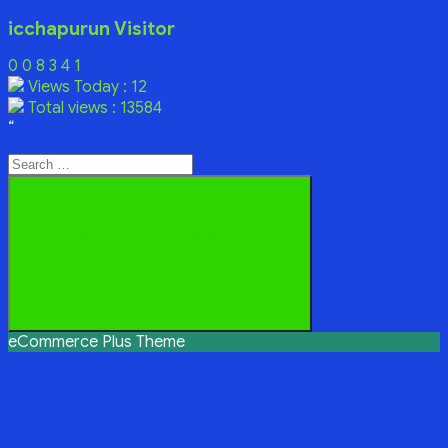
icchapurun Visitor
0
0
8
3
4
1
Views Today : 12
Total views : 13584
“
Search
for:
Search
eCommerce Plus Theme