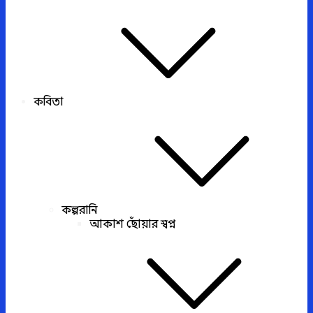
কবিতা
কল্পরানি
আকাশ ছোঁয়ার স্বপ্ন