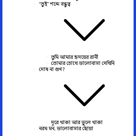
“তুই” শব্দে বন্ধুত্ব
তুমি আমার হৃদয়ের রানী
তোমার চোখে ভালোবাসা দেখিনি
দোষ না গুণ?
দূরে থাকা আর ভুলে থাকা
নরম মন, ভালোবাসার ছোঁয়া