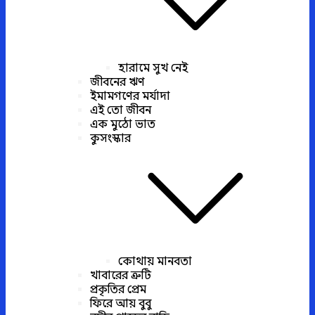
হারামে সুখ নেই
জীবনের ঋণ
ইমামগণের মর্যাদা
এই তো জীবন
এক মুঠো ভাত
কুসংস্কার
কোথায় মানবতা
খাবারের ত্রুটি
প্রকৃতির প্রেম
ফিরে আয় বুবু