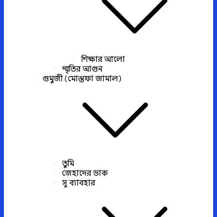
শিক্ষার আলো
স্মৃতির আগুন
গুমুজী (মোস্তফা জামাল)
তুমি
জেহাদের ডাক
সু ব্যাবহার