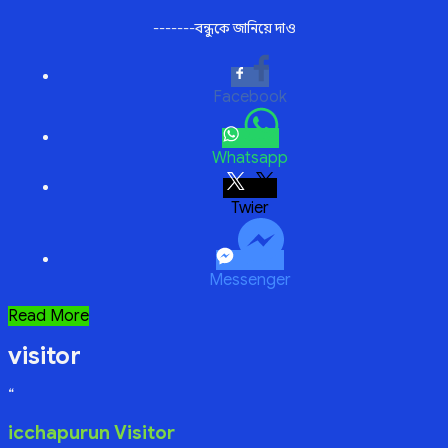
-------বন্ধুকে জানিয়ে দাও
Facebook
Whatsapp
Twitter
Messenger
বদলায়
Read More
আচার,
visitor
মন
নয়
“
icchapurun Visitor