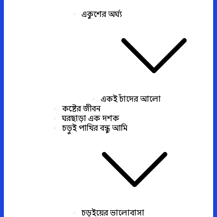
একুশের অর্ঘ্য
একই চাঁদের আলো
কষ্টের জীবন
ঘরছাড়া এক দশক
চড়ুই পাখির বন্ধু আমি
চড়ুইয়ের ভালোবাসা