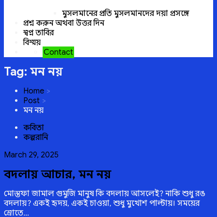
মুসলমানের প্রতি মুসলমানদের দয়া প্রসঙ্গে
প্রশ্ন করুন অথবা উত্তর দিন
স্বপ্ন তাবির
বিস্ময়
Contact
Tag:
মন নয়
Home
Post
মন নয়
কবিতা
কল্পরানি
Posted
March 29, 2025
on
বদলায় আচার, মন নয়
মোস্তফা জামাল গুমুজি মানুষ কি বদলায় আসলেই? নাকি শুধু রঙ
বদলায়? একই হৃদয়, একই চাওয়া, শুধু মুখোশ পাল্টায়। সময়ের
স্রোতে…