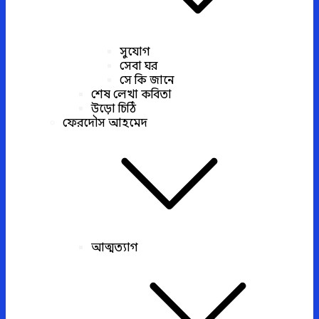
সুযোগ
সেবা ঘর
সে কি জানে
শেষ লেখা কবিতা
উড়ো চিঠি
ফেরদৌস আহমেদ
আত্মত্যাগ