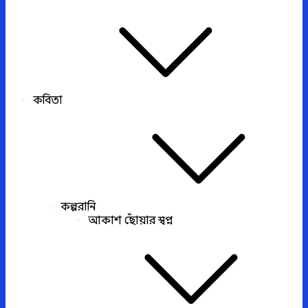
কবিতা
কল্পরানি
আকাশ ছোঁয়ার স্বপ্ন