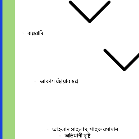
কল্পরানি
আকাশ ছোঁয়ার স্বপ্ন
আহলান সাহলান, শাহরু রমাদান
অভিমানী দৃষ্টি