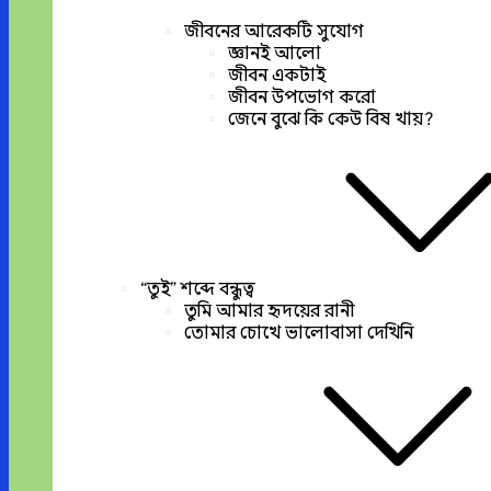
জীবনের আরেকটি সুযোগ
জ্ঞানই আলো
জীবন একটাই
জীবন উপভোগ করো
জেনে বুঝে কি কেউ বিষ খায়?
“তুই” শব্দে বন্ধুত্ব
তুমি আমার হৃদয়ের রানী
তোমার চোখে ভালোবাসা দেখিনি