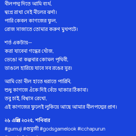
নীলপদ্ম দিতে আমি ব্যর্থ,
স্বপ্নে রাখা সেই নীলের ঝর্ণা।
পারি কেবল কাগজের ফুল,
রোজ সাজাতে তোমার করুণ মুখপটে।
শর্ত একটায়—
করা যাবেনা গন্ধের খোঁজ,
ভেঙো না কল্পনার কোমল পৃথিবী,
ভাঙলে হারিয়ে যাবে সব রঙের সুর।
আমি তো নীল হাতে ধরাতে পারিনি,
শুধু কাগজে এঁকে দিই বেঁচে থাকার ঠিকানা।
তবু চাই, বিশ্বাস রেখো,
এই কাগজের ফুলেই লুকিয়ে আছে আমার নীলপদ্মের প্রাণ।
২৬ এপ্রিল ২০২৫, শনিবার
#gumuji #গুমুজী #godsgamelook #icchapurun