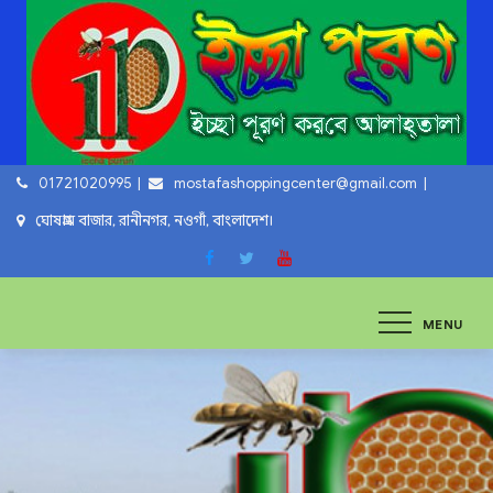
Skip
to
content
01721020995
mostafashoppingcenter@gmail.com
ঘোষগ্রাম বাজার, রানীনগর, নওগাঁ, বাংলাদেশ।
ইচ্ছা পুরুন
ইচ্ছা পুরুন করবে আল্লাহ্‌ তায়ালা
MENU