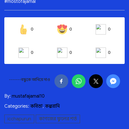
#mostofajamal
0
0
0
0
0
0
-------বন্ধুকে জানিয়ে দাও
By:
mustafajamal10
Categories:
কবিতা
,
কল্পরানি
icchapurun
কাগজের ফুলের শর্ত