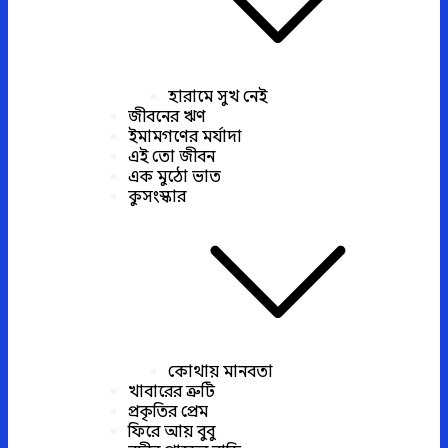
হারামে সুখ নেই
জীবনের ঋণ
ইমামগণের মর্যাদা
এই তো জীবন
এক মুঠো ভাত
কুসংস্কার
কোথায় মানবতা
খাবারের ত্রুটি
প্রকৃতির প্রেম
ফিরে আয় বুবু