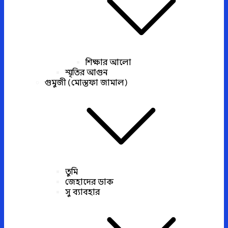
শিক্ষার আলো
স্মৃতির আগুন
গুমুজী (মোস্তফা জামাল)
তুমি
জেহাদের ডাক
সু ব্যাবহার