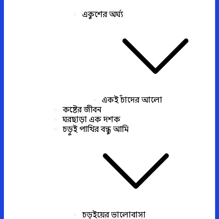
একুশের অর্ঘ্য
একই চাঁদের আলো
কষ্টের জীবন
ঘরছাড়া এক দশক
চড়ুই পাখির বন্ধু আমি
চড়ুইয়ের ভালোবাসা