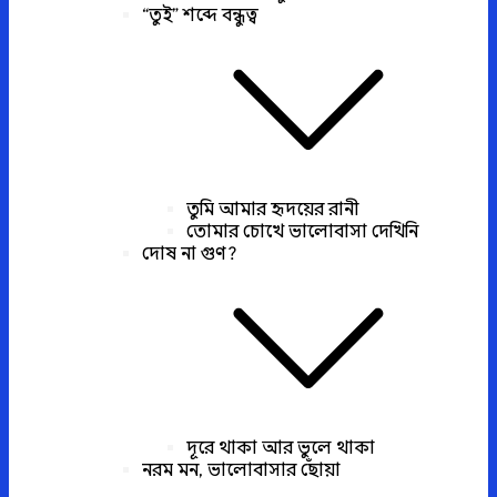
“তুই” শব্দে বন্ধুত্ব
তুমি আমার হৃদয়ের রানী
তোমার চোখে ভালোবাসা দেখিনি
দোষ না গুণ?
দূরে থাকা আর ভুলে থাকা
নরম মন, ভালোবাসার ছোঁয়া