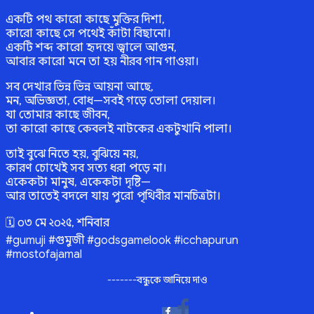
একটি পথ কারো কাছে মুক্তির দিশা,
কারো কাছে সে পথেই কাঁটা বিছানো।
একটি শব্দ কারো হৃদয়ে জ্বালে আগুন,
আবার কারো মনে তা হয় নীরব গান গাওয়া।
সব দেখার ভিন্ন ভিন্ন আয়না আছে,
মন, অভিজ্ঞতা, বোধ—সবই গড়ে তোলা দেয়াল।
যা তোমার কাছে জীবন,
তা কারো কাছে কেবলই নাটকের একটুখানি পালা।
তাই বুঝে নিতে হয়, বুঝিয়ে নয়,
কারণ চোখেই সব সত্য ধরা পড়ে না।
একেকটা মানুষ, একেকটা দৃষ্টি—
আর তাতেই বদলে যায় পুরো পৃথিবীর মানচিত্রটা।
🗓️ ০৩ মে ২০২৫, শনিবার
#gumuji #গুমুজী #godsgamelook #icchapurun
#mostofajamal
-------বন্ধুকে জানিয়ে দাও