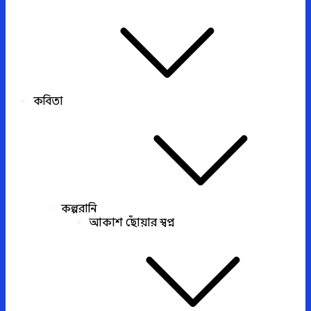
কবিতা
কল্পরানি
আকাশ ছোঁয়ার স্বপ্ন