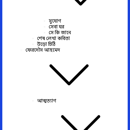
সুযোগ
সেবা ঘর
সে কি জানে
শেষ লেখা কবিতা
উড়ো চিঠি
ফেরদৌস আহমেদ
আত্মত্যাগ