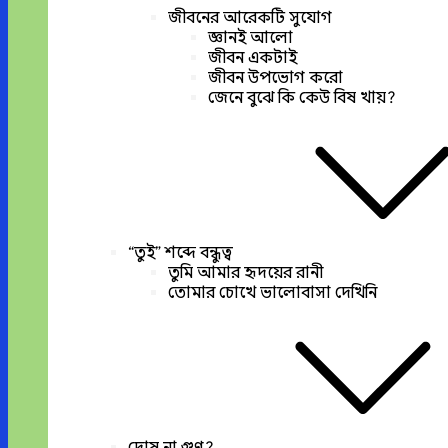
জীবনের আরেকটি সুযোগ
জ্ঞানই আলো
জীবন একটাই
জীবন উপভোগ করো
জেনে বুঝে কি কেউ বিষ খায়?
“তুই” শব্দে বন্ধুত্ব
তুমি আমার হৃদয়ের রানী
তোমার চোখে ভালোবাসা দেখিনি