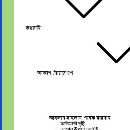
কল্পরানি
আকাশ ছোঁয়ার স্বপ্ন
আহলান সাহলান, শাহরু রমাদান
অভিমানী দৃষ্টি
আমার উপমা আমিই