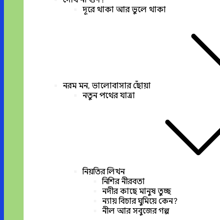
দোষ না গুণ?
দূরে থাকা আর ভুলে থাকা
নরম মন, ভালোবাসার ছোঁয়া
নতুন পথের যাত্রা
নিয়তির লিখন
নিশির নীরবতা
নদীর কাছে মানুষ তুচ্ছ
ন্যায় বিচার ঘুমিয়ে কেন?
নীল আর সবুজের গল্প