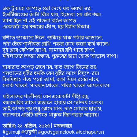
এক টুকরো কাপড়ে ওরা দেখে যত অযথা স্বপ্ন,
ইভটিজিংয়ের কাঁটা বিঁধে যায়, হিংস্রতা হয় প্রতিপক্ষ।
জানা ছিল না ওই পাতলা রঙিন কাপড়
একেকটা হয় নজরের টোপ, হয় নির্জন বিকার।
রশিতে শুকোতে দিলে, শুকিয়ে যাক পর্দার আড়ালে,
পর্দা টেনে শালীনতা রাখি, শত্রুর চোখ করো ব্যর্থ কালে।
দুই স্তরে কৌশল রাখো, সামনের রশি গায়ে চাপা,
মহিলাদের লজ্জা রক্ষায়, পুরুষের ছায়া হোক আড়াল দাপা।
সারারাত কাপড় রেখে নয়, রাত জাগে জিনের ভয়,
শয়তানের দৃষ্টির হুমকি যেন বৃষ্টির আগে বিদ্যুৎ-রয়।
বিসমিল্লাহ পড়ে পরো জামা, রক্ষা মিলে রবের নামে,
সতর্ক থাকো, সাবধান থেকো, পবিত্র থাকো আমলধামে।
মহিলাদের শালীনতা যেন একেকটা দীপ্তি রত্ন,
নজরদারির জালে জড়ালে হারায় সে সৌন্দর্য কেতন।
তাই কাপড় নয় শুধু রোদে দাও, দাও দোয়ার ছায়ায়,
বারান্দার প্রতিটি রশিতে থাকুক নিরাপত্তার আয়ায়।
তারিখ: ২২ এপ্রিল, ২০২৫ | মঙ্গলবার
#gumuji #গুমুজী #godsgamelook #icchapurun