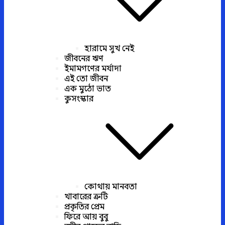
হারামে সুখ নেই
জীবনের ঋণ
ইমামগণের মর্যাদা
এই তো জীবন
এক মুঠো ভাত
কুসংস্কার
কোথায় মানবতা
খাবারের ত্রুটি
প্রকৃতির প্রেম
ফিরে আয় বুবু