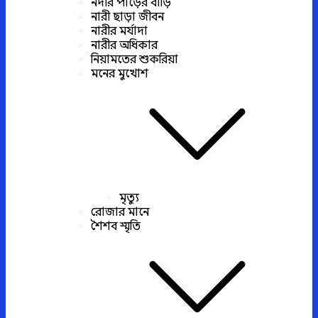
নদীর পাড়ের বাড়ি
নারী ছাড়া জীবন
নারীর মর্যাদা
নারীর অধিকার
নিয়ামতের শুকরিয়া
মনের মুখোশ
মৃত্যু
রোজার মানে
শৈশব স্মৃতি