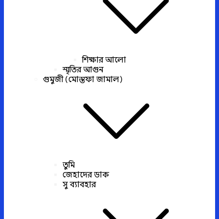
শিক্ষার আলো
স্মৃতির আগুন
গুমুজী (মোস্তফা জামাল)
তুমি
জেহাদের ডাক
সু ব্যাবহার