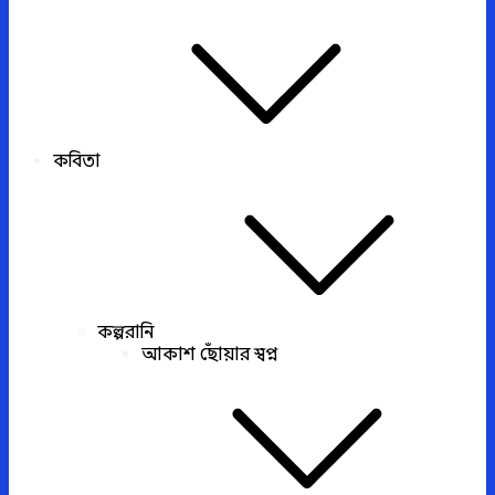
কবিতা
কল্পরানি
আকাশ ছোঁয়ার স্বপ্ন