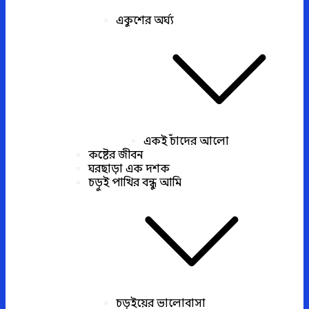
একুশের অর্ঘ্য
একই চাঁদের আলো
কষ্টের জীবন
ঘরছাড়া এক দশক
চড়ুই পাখির বন্ধু আমি
চড়ুইয়ের ভালোবাসা