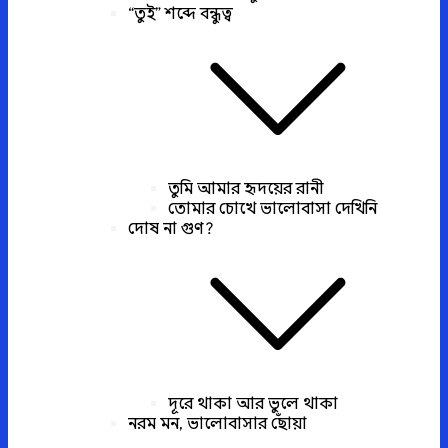
“তুই” শব্দে বন্ধুত্ব
তুমি আমার হৃদয়ের রানী
তোমার চোখে ভালোবাসা দেখিনি
দোষ না গুণ?
দূরে থাকা আর ভুলে থাকা
নরম মন, ভালোবাসার ছোঁয়া