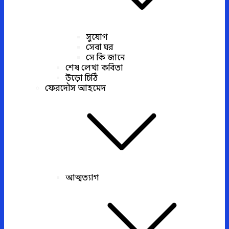
সুযোগ
সেবা ঘর
সে কি জানে
শেষ লেখা কবিতা
উড়ো চিঠি
ফেরদৌস আহমেদ
আত্মত্যাগ