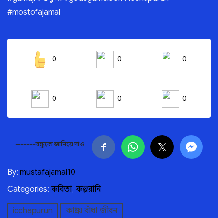
#mostofajamal
0
0
0
0
0
0
-------বন্ধুকে জানিয়ে দাও
By:
mustafajamal10
Categories:
কবিতা
,
কল্পরানি
icchapurun
কান্নায় বাঁধা জীবন