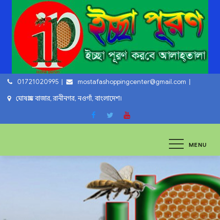
Skip
to
content
01721020995
mostafashoppingcenter@gmail.com
ঘোষগ্রাম বাজার, রানীনগর, নওগাঁ, বাংলাদেশ।
ইচ্ছা পুরুন
ইচ্ছা পুরুন করবে আল্লাহ্‌ তায়ালা
MENU