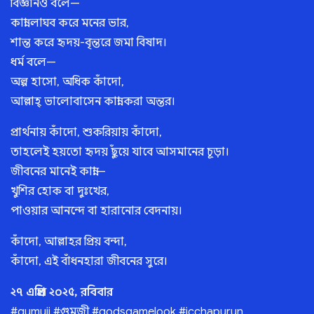
বিজ্ঞানও বলে—
কান্না লাঘব করে মনের ভার,
শান্ত করে হৃদয়-বৃন্তরে জমা বিষাদ।
ধর্ম বলে—
অল্প হাসো, অধিক কাঁদো,
আল্লাহ্‌ ভালোবাসেন কান্না করা অন্তর।
প্রার্থনায় কাঁদো, শুকরিয়ায় কাঁদো,
তাহলেই হয়তো হৃদয় ছুঁয়ে যাবে আসমানের চূড়া।
জীবনের মানেই কান্না—
খুশির হোক বা দুঃখের,
পাওয়ার আনন্দে বা হারানোর বেদনায়।
কাঁদো, আল্লাহর প্রিয় বন্দা,
কাঁদো, এই বাঁধনহারা জীবনের সুরে।
২৭ এপ্রিল ২০২৫, রবিবার
#gumuji #গুমুজী #godsgamelook #icchapurun