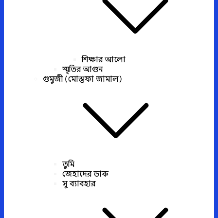
শিক্ষার আলো
স্মৃতির আগুন
গুমুজী (মোস্তফা জামাল)
তুমি
জেহাদের ডাক
সু ব্যাবহার