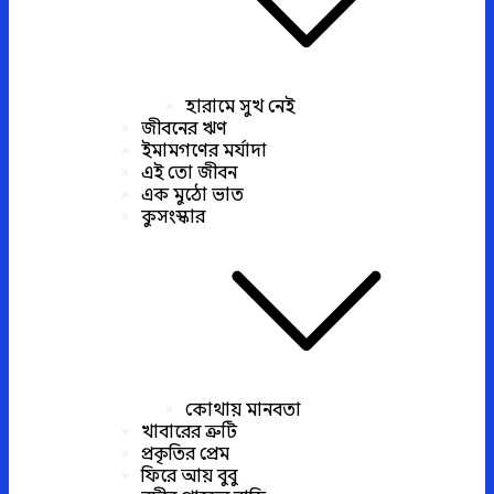
হারামে সুখ নেই
জীবনের ঋণ
ইমামগণের মর্যাদা
এই তো জীবন
এক মুঠো ভাত
কুসংস্কার
কোথায় মানবতা
খাবারের ত্রুটি
প্রকৃতির প্রেম
ফিরে আয় বুবু