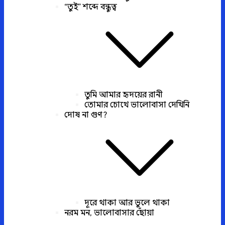
“তুই” শব্দে বন্ধুত্ব
তুমি আমার হৃদয়ের রানী
তোমার চোখে ভালোবাসা দেখিনি
দোষ না গুণ?
দূরে থাকা আর ভুলে থাকা
নরম মন, ভালোবাসার ছোঁয়া