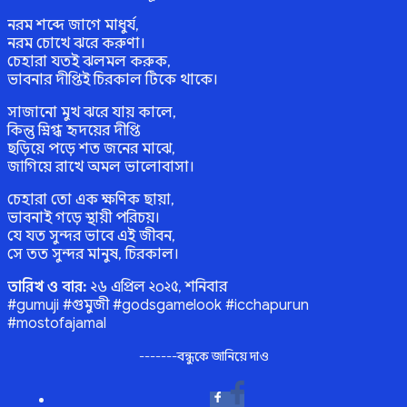
নরম শব্দে জাগে মাধুর্য,
নরম চোখে ঝরে করুণা।
চেহারা যতই ঝলমল করুক,
ভাবনার দীপ্তিই চিরকাল টিকে থাকে।
সাজানো মুখ ঝরে যায় কালে,
কিন্তু স্নিগ্ধ হৃদয়ের দীপ্তি
ছড়িয়ে পড়ে শত জনের মাঝে,
জাগিয়ে রাখে অমল ভালোবাসা।
চেহারা তো এক ক্ষণিক ছায়া,
ভাবনাই গড়ে স্থায়ী পরিচয়।
যে যত সুন্দর ভাবে এই জীবন,
সে তত সুন্দর মানুষ, চিরকাল।
তারিখ ও বার:
২৬ এপ্রিল ২০২৫, শনিবার
#gumuji #গুমুজী #godsgamelook #icchapurun
#mostofajamal
-------বন্ধুকে জানিয়ে দাও