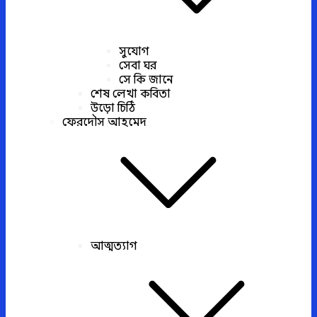
সুযোগ
সেবা ঘর
সে কি জানে
শেষ লেখা কবিতা
উড়ো চিঠি
ফেরদৌস আহমেদ
আত্মত্যাগ