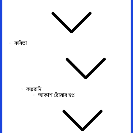
কবিতা
কল্পরানি
আকাশ ছোঁয়ার স্বপ্ন