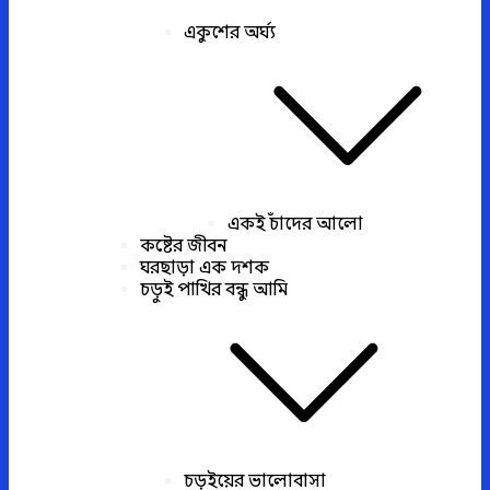
একুশের অর্ঘ্য
একই চাঁদের আলো
কষ্টের জীবন
ঘরছাড়া এক দশক
চড়ুই পাখির বন্ধু আমি
চড়ুইয়ের ভালোবাসা