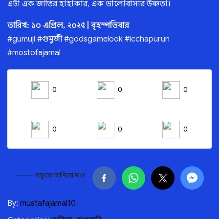
এটা এক জাতির হাহাকার, এক ভালোবাসার উষ্ণতা।
তারিখ: ১০ এপ্রিল, ২০২৫ | বৃহস্পতিবার
#gumuji #গুমুজী #godsgamelook #icchapurun
#mostofajamal
0
0
0
0
0
0
-------বন্ধুকে জানিয়ে দাও
By:
mustafajamal10