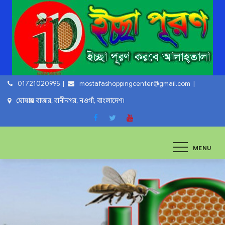
Skip
to
content
01721020995
mostafashoppingcenter@gmail.com
ঘোষগ্রাম বাজার, রানীনগর, নওগাঁ, বাংলাদেশ।
ইচ্ছা পুরুন
ইচ্ছা পুরুন করবে আল্লাহ্‌ তায়ালা
MENU