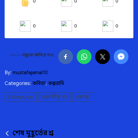
0
0
0
0
0
0
-------বন্ধুকে জানিয়ে দাও
By:
mustafajamal10
Categories:
কবিতা
,
কল্পরানি
icchapurun
একাকীত্ব নয়
একাগ্রতা
Post
শেষ মুহূর্তের প্রশ্ন