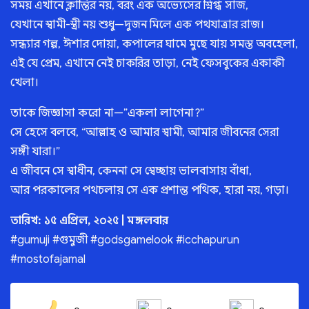
সময় এখানে ক্লান্তির নয়, বরং এক অভ্যেসের স্নিগ্ধ সাজ,
যেখানে স্বামী-স্ত্রী নয় শুধু—দুজন মিলে এক পথযাত্রার রাজ।
সন্ধ্যার গল্প, ঈশার দোয়া, কপালের ঘামে মুছে যায় সমস্ত অবহেলা,
এই যে প্রেম, এখানে নেই চাকরির তাড়া, নেই ফেসবুকের একাকী
খেলা।
তাকে জিজ্ঞাসা করো না—”একলা লাগেনা?”
সে হেসে বলবে, “আল্লাহ ও আমার স্বামী, আমার জীবনের সেরা
সঙ্গী যারা।”
এ জীবনে সে স্বাধীন, কেননা সে স্বেচ্ছায় ভালবাসায় বাঁধা,
আর পরকালের পথচলায় সে এক প্রশান্ত পথিক, হারা নয়, গড়া।
তারিখ: ১৫ এপ্রিল, ২০২৫ | মঙ্গলবার
#gumuji #গুমুজী #godsgamelook #icchapurun
#mostofajamal