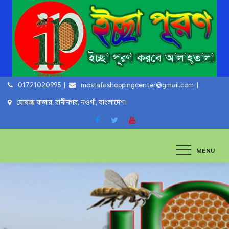
Skip
to
content
01721020995
mostafashoppingcenter@gmail.com
ঘোষগ্রাম বাজার, রানীনগর, নওগাঁ, বাংলাদেশ।
ইচ্ছা পুরুন
ইচ্ছা পুরুন করবে আল্লাহ্‌ তায়ালা
MENU