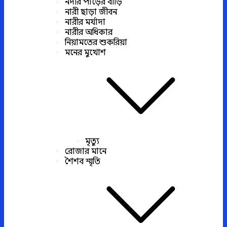
নদীর পাড়ের বাড়ি
নারী ছাড়া জীবন
নারীর মর্যাদা
নারীর অধিকার
নিয়ামতের শুকরিয়া
মনের মুখোশ
মৃত্যু
রোজার মানে
শৈশব স্মৃতি