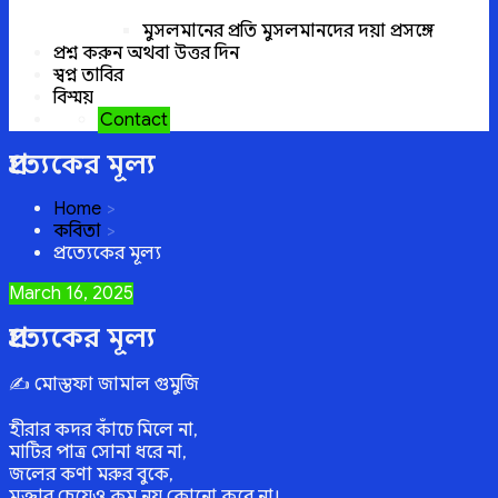
মুসলমানের প্রতি মুসলমানদের দয়া প্রসঙ্গে
প্রশ্ন করুন অথবা উত্তর দিন
স্বপ্ন তাবির
বিস্ময়
Contact
প্রত্যেকের মূল্য
Home
কবিতা
প্রত্যেকের মূল্য
Posted
March 16, 2025
on
প্রত্যেকের মূল্য
✍️ মোস্তফা জামাল গুমুজি
হীরার কদর কাঁচে মিলে না,
মাটির পাত্র সোনা ধরে না,
জলের কণা মরুর বুকে,
মুক্তার চেয়েও কম নয় কোনো কবে না।