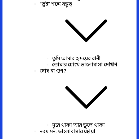
“তুই” শব্দে বন্ধুত্ব
তুমি আমার হৃদয়ের রানী
তোমার চোখে ভালোবাসা দেখিনি
দোষ না গুণ?
দূরে থাকা আর ভুলে থাকা
নরম মন, ভালোবাসার ছোঁয়া