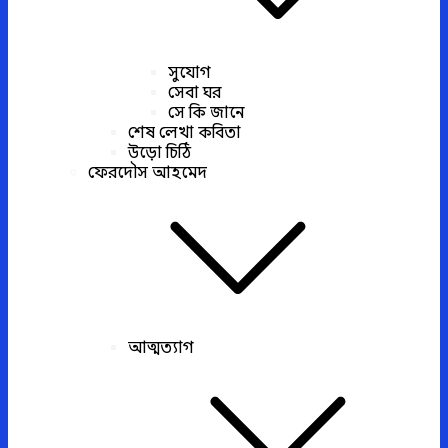
সুযোগ
সেবা ঘর
সে কি জানে
শেষ লেখা কবিতা
উড়ো চিঠি
ফেরদৌস আহমেদ
আত্মত্যাগ