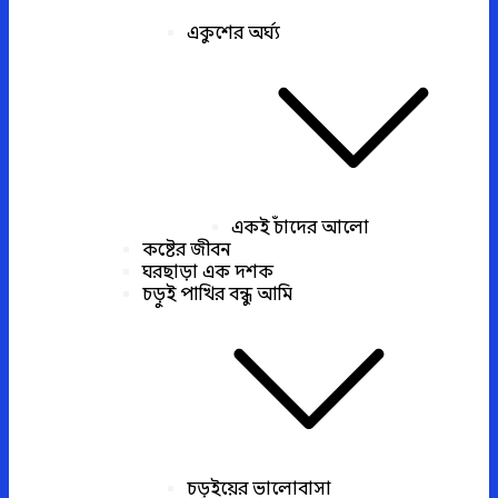
একুশের অর্ঘ্য
একই চাঁদের আলো
কষ্টের জীবন
ঘরছাড়া এক দশক
চড়ুই পাখির বন্ধু আমি
চড়ুইয়ের ভালোবাসা