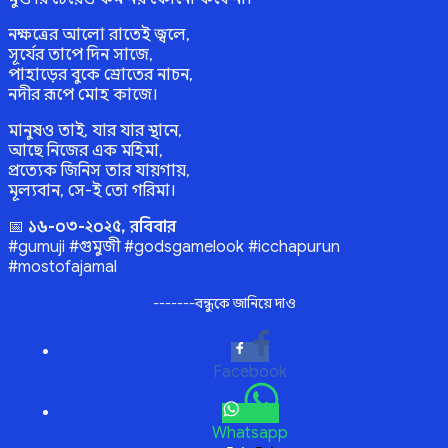
নক্ষত্রের আলো রাতেই জ্বলে,
সূর্যের তাপে দিন সাজে,
পাহাড়ের বুকে স্রোতের নাচন,
নদীর রূপে মোহ কাজে।
মানুষও তাই, যার যার স্থানে,
আছে নিজের এক মহিমা,
প্রত্যেক জিনিস তার যায়গায়,
মূল্যবান, সে-ই তো গরিমা।
📅
১৬-০৩-২০২৫, রবিবার
#gumuji #গুমুজী #godsgamelook #icchapurun
#mostofajamal
-------বন্ধুকে জানিয়ে দাও
Facebook
Whatsapp