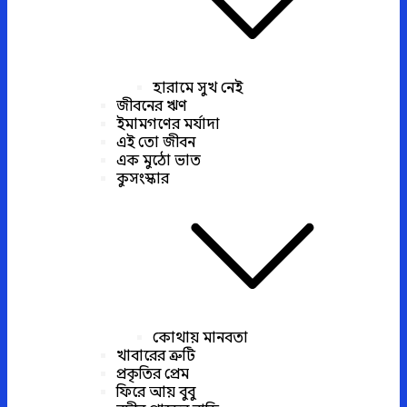
হারামে সুখ নেই
জীবনের ঋণ
ইমামগণের মর্যাদা
এই তো জীবন
এক মুঠো ভাত
কুসংস্কার
কোথায় মানবতা
খাবারের ত্রুটি
প্রকৃতির প্রেম
ফিরে আয় বুবু