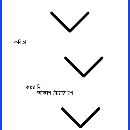
কবিতা
কল্পরানি
আকাশ ছোঁয়ার স্বপ্ন