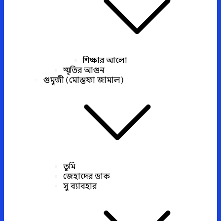
শিক্ষার আলো
স্মৃতির আগুন
গুমুজী (মোস্তফা জামাল)
তুমি
জেহাদের ডাক
সু ব্যাবহার