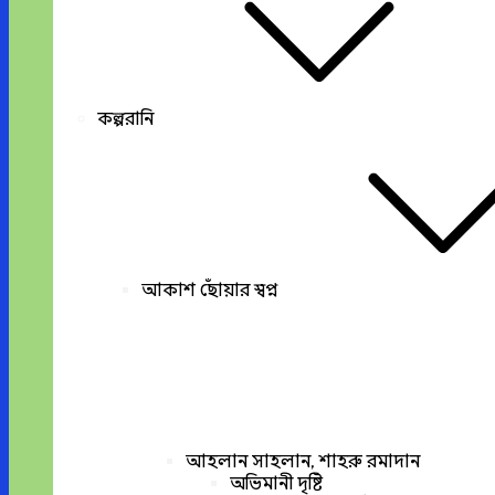
কল্পরানি
আকাশ ছোঁয়ার স্বপ্ন
আহলান সাহলান, শাহরু রমাদান
অভিমানী দৃষ্টি