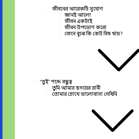
জীবনের আরেকটি সুযোগ
জ্ঞানই আলো
জীবন একটাই
জীবন উপভোগ করো
জেনে বুঝে কি কেউ বিষ খায়?
“তুই” শব্দে বন্ধুত্ব
তুমি আমার হৃদয়ের রানী
তোমার চোখে ভালোবাসা দেখিনি