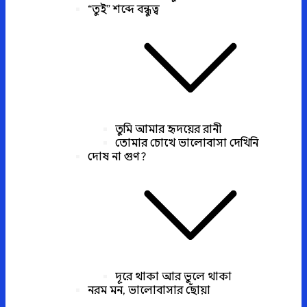
“তুই” শব্দে বন্ধুত্ব
তুমি আমার হৃদয়ের রানী
তোমার চোখে ভালোবাসা দেখিনি
দোষ না গুণ?
দূরে থাকা আর ভুলে থাকা
নরম মন, ভালোবাসার ছোঁয়া