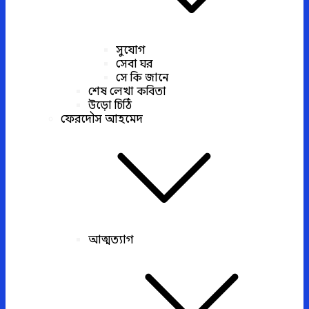
সুযোগ
সেবা ঘর
সে কি জানে
শেষ লেখা কবিতা
উড়ো চিঠি
ফেরদৌস আহমেদ
আত্মত্যাগ