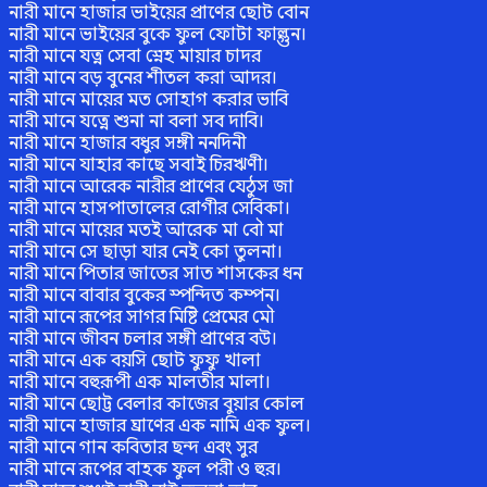
নারী মানে হাজার ভাইয়ের প্রাণের ছোট বোন
নারী মানে ভাইয়ের বুকে ফুল ফোটা ফাল্গুন।
নারী মানে যত্ন সেবা স্নেহ মায়ার চাদর
নারী মানে বড় বুনের শীতল করা আদর।
নারী মানে মায়ের মত সোহাগ করার ভাবি
নারী মানে যত্নে শুনা না বলা সব দাবি।
নারী মানে হাজার বধুর সঙ্গী ননদিনী
নারী মানে যাহার কাছে সবাই চিরঋণী।
নারী মানে আরেক নারীর প্রাণের যেঠুস জা
নারী মানে হাসপাতালের রোগীর সেবিকা।
নারী মানে মায়ের মতই আরেক মা বৌ মা
নারী মানে সে ছাড়া যার নেই কো তুলনা।
নারী মানে পিতার জাতের সাত শাসকের ধন
নারী মানে বাবার বুকের স্পন্দিত কম্পন।
নারী মানে রূপের সাগর মিষ্টি প্রেমের মৌ
নারী মানে জীবন চলার সঙ্গী প্রাণের বউ।
নারী মানে এক বয়সি ছোট ফুফু খালা
নারী মানে বহুরূপী এক মালতীর মালা।
নারী মানে ছোট্ট বেলার কাজের বুয়ার কোল
নারী মানে হাজার ঘ্রাণের এক নামি এক ফুল।
নারী মানে গান কবিতার ছন্দ এবং সুর
নারী মানে রূপের বাহক ফুল পরী ও হুর।