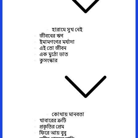
হারামে সুখ নেই
জীবনের ঋণ
ইমামগণের মর্যাদা
এই তো জীবন
এক মুঠো ভাত
কুসংস্কার
কোথায় মানবতা
খাবারের ত্রুটি
প্রকৃতির প্রেম
ফিরে আয় বুবু