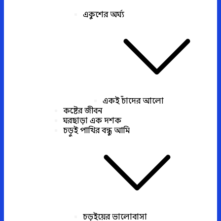
একুশের অর্ঘ্য
একই চাঁদের আলো
কষ্টের জীবন
ঘরছাড়া এক দশক
চড়ুই পাখির বন্ধু আমি
চড়ুইয়ের ভালোবাসা