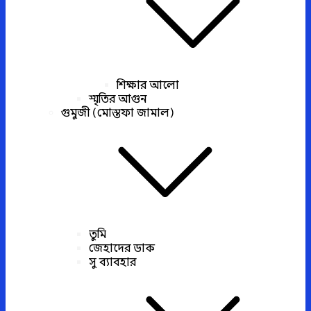
শিক্ষার আলো
স্মৃতির আগুন
গুমুজী (মোস্তফা জামাল)
তুমি
জেহাদের ডাক
সু ব্যাবহার