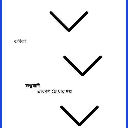
কবিতা
কল্পরানি
আকাশ ছোঁয়ার স্বপ্ন