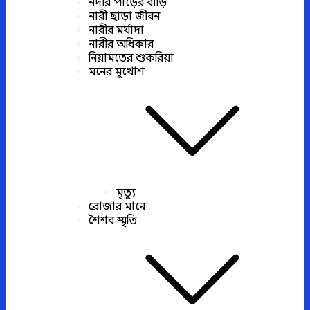
নদীর পাড়ের বাড়ি
নারী ছাড়া জীবন
নারীর মর্যাদা
নারীর অধিকার
নিয়ামতের শুকরিয়া
মনের মুখোশ
মৃত্যু
রোজার মানে
শৈশব স্মৃতি