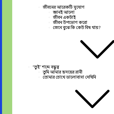
জীবনের আরেকটি সুযোগ
জ্ঞানই আলো
জীবন একটাই
জীবন উপভোগ করো
জেনে বুঝে কি কেউ বিষ খায়?
“তুই” শব্দে বন্ধুত্ব
তুমি আমার হৃদয়ের রানী
তোমার চোখে ভালোবাসা দেখিনি