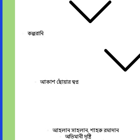
কল্পরানি
আকাশ ছোঁয়ার স্বপ্ন
আহলান সাহলান, শাহরু রমাদান
অভিমানী দৃষ্টি