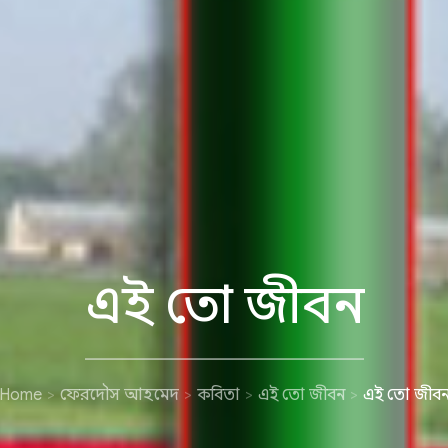
এই তো জীবন
Home
ফেরদৌস আহমেদ
কবিতা
এই তো জীবন
এই তো জীব