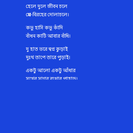
হেলে দুলে জীবন চলে
প্রেম-বিরহের দোলাচলে।
কভূ হাসি কভূ কাঁদি
বাঁধন কাটি আবার বাঁধি।
দু হাত ভরে স্বপ্ন কুড়াই
দুঃখ তাপে তারে পুড়াই।
একটু আলো একটু আঁধার
সুখের সাগর ব্যথার পাহাড়।
প্রিয় জনের মৃত্যু কাঁদায়
নতুন শিশুর জন্ম হাসায়।
প্রিয় মানুষ হারিয়ে যায়
নতুন আবার বাঁধে মায়ায়।