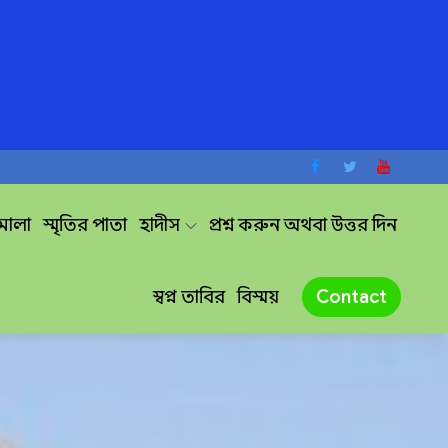
দমালা
স্মৃতির পাতা
হাদীস
প্রশ্ন করুন অথবা উত্তর দিন
স্বপ্ন তাবির
বিস্ময়
Contact