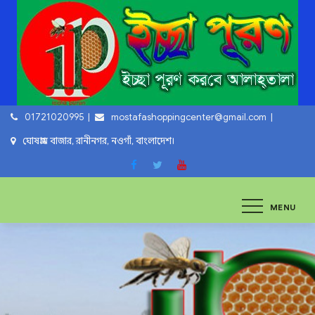
Skip
to
content
01721020995
mostafashoppingcenter@gmail.com
ঘোষগ্রাম বাজার, রানীনগর, নওগাঁ, বাংলাদেশ।
ইচ্ছা পুরুন
ইচ্ছা পুরুন করবে আল্লাহ্‌ তায়ালা
MENU