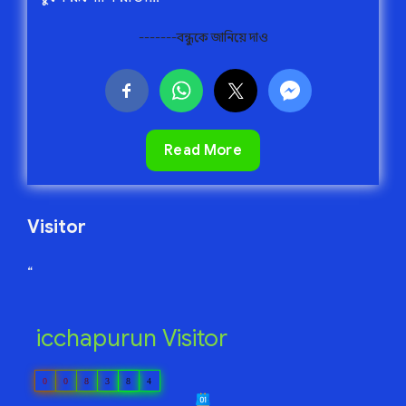
-------বন্ধুকে জানিয়ে দাও
৬০
Read More
শরীর,
৭
মন
Visitor
“
icchapurun Visitor
0
0
8
3
8
4