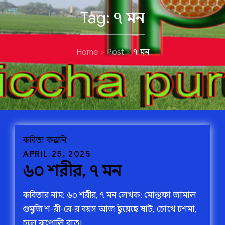
Tag:
৭ মন
Home
Post
৭ মন
কবিতা
কল্পরানি
Posted
APRIL 25, 2025
৬০ শরীর, ৭ মন
on
কবিতার নাম: ৬০ শরীর, ৭ মন লেখক: মোস্তফা জামাল
গুমুজি শ-রী-রে-র বয়স আজ ছুঁয়েছে ষাট, চোখে চশমা,
চুলে রূপোলি রাত।…