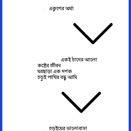
একুশের অর্ঘ্য
একই চাঁদের আলো
কষ্টের জীবন
ঘরছাড়া এক দশক
চড়ুই পাখির বন্ধু আমি
চড়ুইয়ের ভালোবাসা