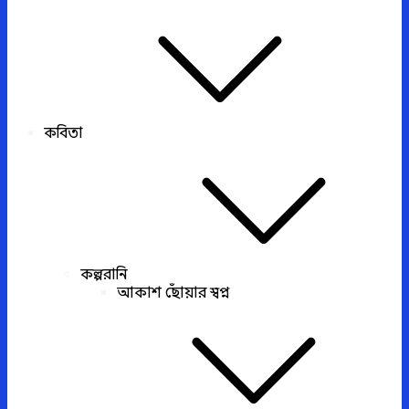
কবিতা
কল্পরানি
আকাশ ছোঁয়ার স্বপ্ন