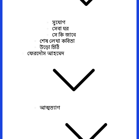
সুযোগ
সেবা ঘর
সে কি জানে
শেষ লেখা কবিতা
উড়ো চিঠি
ফেরদৌস আহমেদ
আত্মত্যাগ