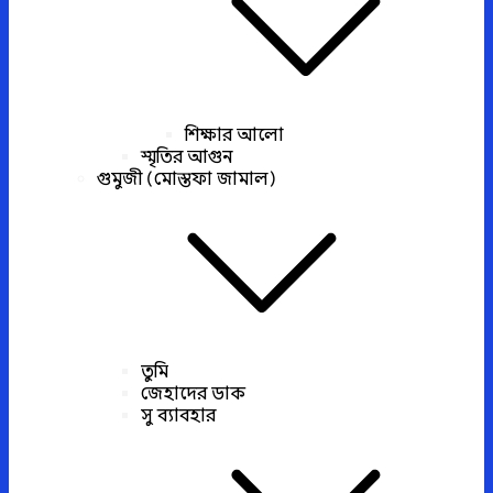
শিক্ষার আলো
স্মৃতির আগুন
গুমুজী (মোস্তফা জামাল)
তুমি
জেহাদের ডাক
সু ব্যাবহার