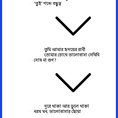
“তুই” শব্দে বন্ধুত্ব
তুমি আমার হৃদয়ের রানী
তোমার চোখে ভালোবাসা দেখিনি
দোষ না গুণ?
দূরে থাকা আর ভুলে থাকা
নরম মন, ভালোবাসার ছোঁয়া