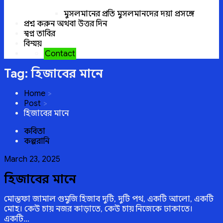
মুসলমানের প্রতি মুসলমানদের দয়া প্রসঙ্গে
প্রশ্ন করুন অথবা উত্তর দিন
স্বপ্ন তাবির
বিস্ময়
Contact
Tag:
হিজাবের মানে
Home
Post
হিজাবের মানে
কবিতা
কল্পরানি
Posted
March 23, 2025
on
হিজাবের মানে
মোস্তফা জামাল গুমুজি হিজাব দুটি, দুটি পথ, একটি আলো, একটি
মোহ। কেউ চায় নজর কাড়াতে, কেউ চায় নিজেকে ঢাকাতে।
একটি…