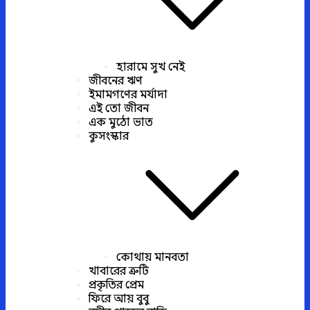
হারামে সুখ নেই
জীবনের ঋণ
ইমামগণের মর্যাদা
এই তো জীবন
এক মুঠো ভাত
কুসংস্কার
কোথায় মানবতা
খাবারের ত্রুটি
প্রকৃতির প্রেম
ফিরে আয় বুবু