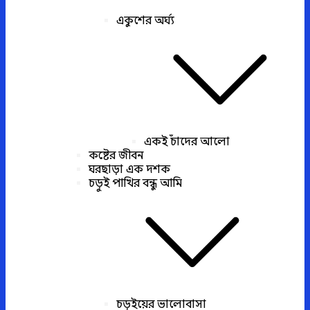
একুশের অর্ঘ্য
একই চাঁদের আলো
কষ্টের জীবন
ঘরছাড়া এক দশক
চড়ুই পাখির বন্ধু আমি
চড়ুইয়ের ভালোবাসা