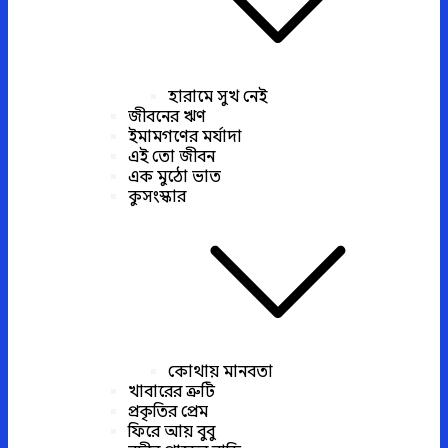
হারামে সুখ নেই
জীবনের ঋণ
ইমামগণের মর্যাদা
এই তো জীবন
এক মুঠো ভাত
কুসংস্কার
কোথায় মানবতা
খাবারের ত্রুটি
প্রকৃতির প্রেম
ফিরে আয় বুবু