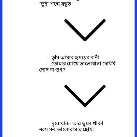
“তুই” শব্দে বন্ধুত্ব
তুমি আমার হৃদয়ের রানী
তোমার চোখে ভালোবাসা দেখিনি
দোষ না গুণ?
দূরে থাকা আর ভুলে থাকা
নরম মন, ভালোবাসার ছোঁয়া