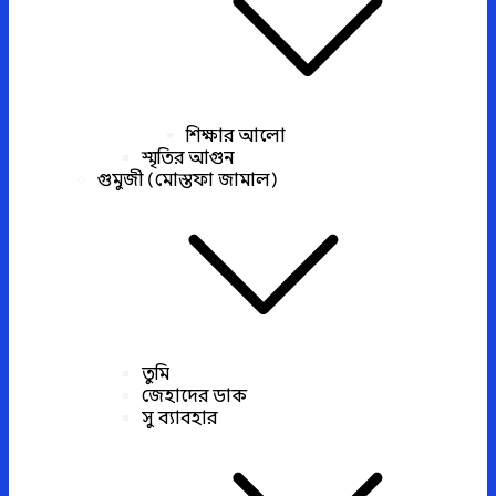
শিক্ষার আলো
স্মৃতির আগুন
গুমুজী (মোস্তফা জামাল)
তুমি
জেহাদের ডাক
সু ব্যাবহার