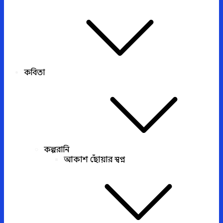
কবিতা
কল্পরানি
আকাশ ছোঁয়ার স্বপ্ন