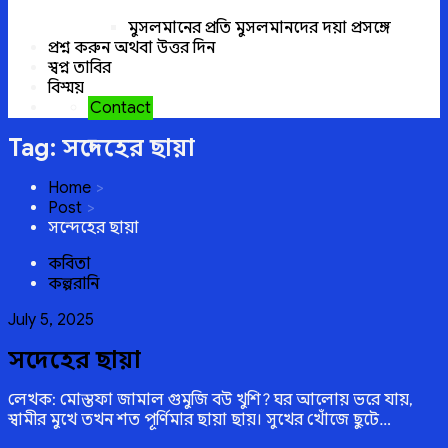
মুসলমানের প্রতি মুসলমানদের দয়া প্রসঙ্গে
প্রশ্ন করুন অথবা উত্তর দিন
স্বপ্ন তাবির
বিস্ময়
Contact
Tag:
সন্দেহের ছায়া
Home
Post
সন্দেহের ছায়া
কবিতা
কল্পরানি
Posted
July 5, 2025
on
সন্দেহের ছায়া
লেখক: মোস্তফা জামাল গুমুজি বউ খুশি? ঘর আলোয় ভরে যায়,
স্বামীর মুখে তখন শত পূর্ণিমার ছায়া ছায়। সুখের খোঁজে ছুটে…