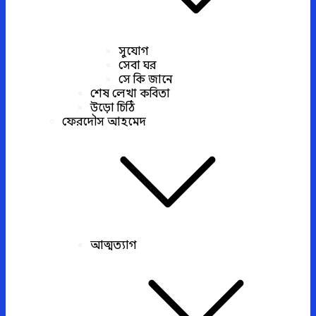
সুযোগ
সেবা ঘর
সে কি জানে
শেষ লেখা কবিতা
উড়ো চিঠি
ফেরদৌস আহমেদ
আত্মত্যাগ