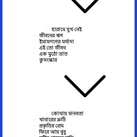
হারামে সুখ নেই
জীবনের ঋণ
ইমামগণের মর্যাদা
এই তো জীবন
এক মুঠো ভাত
কুসংস্কার
কোথায় মানবতা
খাবারের ত্রুটি
প্রকৃতির প্রেম
ফিরে আয় বুবু