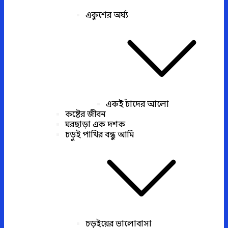
একুশের অর্ঘ্য
একই চাঁদের আলো
কষ্টের জীবন
ঘরছাড়া এক দশক
চড়ুই পাখির বন্ধু আমি
চড়ুইয়ের ভালোবাসা