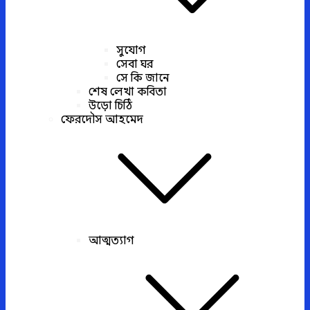
সুযোগ
সেবা ঘর
সে কি জানে
শেষ লেখা কবিতা
উড়ো চিঠি
ফেরদৌস আহমেদ
আত্মত্যাগ