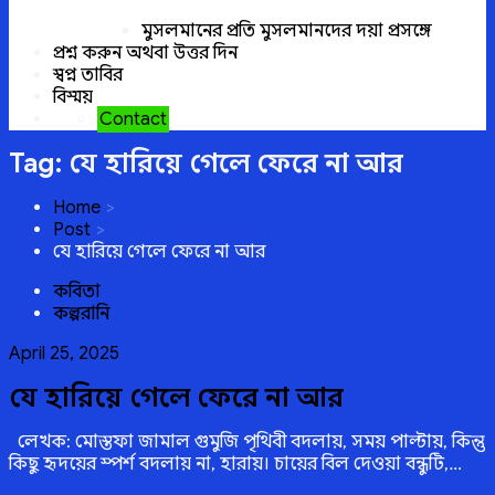
মুসলমানের প্রতি মুসলমানদের দয়া প্রসঙ্গে
প্রশ্ন করুন অথবা উত্তর দিন
স্বপ্ন তাবির
বিস্ময়
Contact
Tag:
যে হারিয়ে গেলে ফেরে না আর
Home
Post
যে হারিয়ে গেলে ফেরে না আর
কবিতা
কল্পরানি
Posted
April 25, 2025
on
যে হারিয়ে গেলে ফেরে না আর
লেখক: মোস্তফা জামাল গুমুজি পৃথিবী বদলায়, সময় পাল্টায়, কিন্তু
কিছু হৃদয়ের স্পর্শ বদলায় না, হারায়। চায়ের বিল দেওয়া বন্ধুটি,…