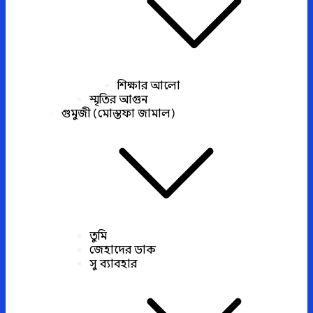
শিক্ষার আলো
স্মৃতির আগুন
গুমুজী (মোস্তফা জামাল)
তুমি
জেহাদের ডাক
সু ব্যাবহার