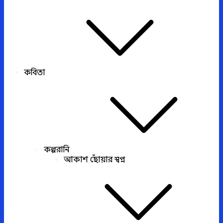
কবিতা
কল্পরানি
আকাশ ছোঁয়ার স্বপ্ন