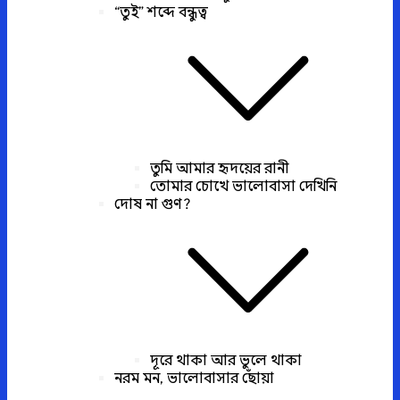
“তুই” শব্দে বন্ধুত্ব
তুমি আমার হৃদয়ের রানী
তোমার চোখে ভালোবাসা দেখিনি
দোষ না গুণ?
দূরে থাকা আর ভুলে থাকা
নরম মন, ভালোবাসার ছোঁয়া