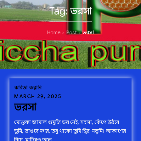
Tag:
ভরসা
Home
Post
ভরসা
কবিতা
কল্পরানি
Posted
MARCH 29, 2025
ভরসা
on
মোস্তফা জামাল গুমুজি ভয় নেই, সহসা, কেঁপে উঠবে
ভূমি, ভাঙবে নগর, তবু থাকো তুমি স্থির, নতুমি। আকাশের
নিচে, মাটিরও তলে,…