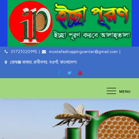
Skip
to
content
01721020995
mostafashoppingcenter@gmail.com
ঘোষগ্রাম বাজার, রানীনগর, নওগাঁ, বাংলাদেশ।
ইচ্ছা পুরুন
ইচ্ছা পুরুন করবে আল্লাহ্‌ তায়ালা
MENU