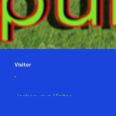
Visitor
“
icchapurun Visitor
0
0
8
3
6
1