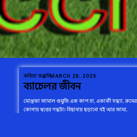
Posted
MARCH 28, 2025
কবিতা
কল্পরানি
ব্যাচেলর জীবন
on
মোস্তফা জামাল গুমুজি এক কাপ চা, একাকী সন্ধ্যা, রুমের
কোণায় স্বপ্নের গন্ধটা। বিছানায় ছড়ানো বই আর জামা,
এভাবেই কাটে ব্যাচেলর…
-------বন্ধুকে জানিয়ে দাও