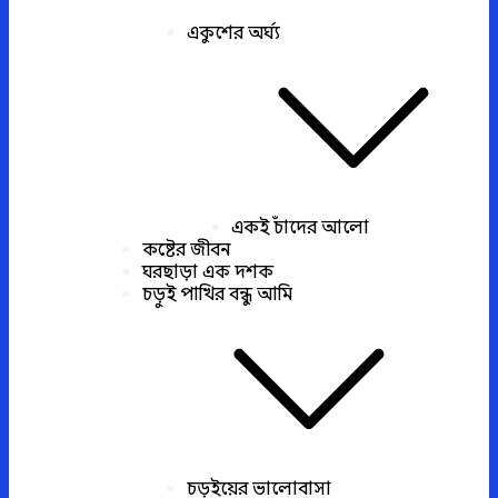
একুশের অর্ঘ্য
একই চাঁদের আলো
কষ্টের জীবন
ঘরছাড়া এক দশক
চড়ুই পাখির বন্ধু আমি
চড়ুইয়ের ভালোবাসা