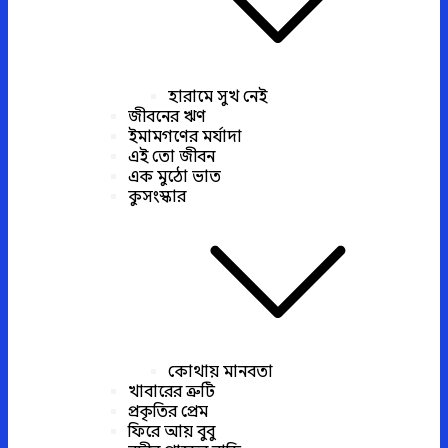
হারামে সুখ নেই
জীবনের ঋণ
ইমামগণের মর্যাদা
এই তো জীবন
এক মুঠো ভাত
কুসংস্কার
কোথায় মানবতা
খাবারের ত্রুটি
প্রকৃতির প্রেম
ফিরে আয় বুবু