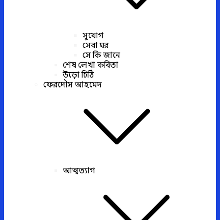
সুযোগ
সেবা ঘর
সে কি জানে
শেষ লেখা কবিতা
উড়ো চিঠি
ফেরদৌস আহমেদ
আত্মত্যাগ