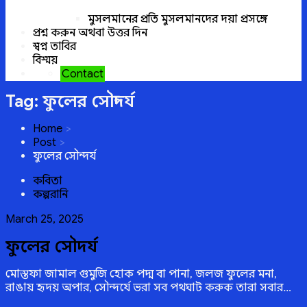
মুসলমানের প্রতি মুসলমানদের দয়া প্রসঙ্গে
প্রশ্ন করুন অথবা উত্তর দিন
স্বপ্ন তাবির
বিস্ময়
Contact
Tag:
ফুলের সৌন্দর্য
Home
Post
ফুলের সৌন্দর্য
কবিতা
কল্পরানি
Posted
March 25, 2025
on
ফুলের সৌন্দর্য
মোস্তফা জামাল গুমুজি হোক পদ্ম বা পানা, জলজ ফুলের মনা,
রাঙায় হৃদয় অপার, সৌন্দর্যে ভরা সব পথঘাট করুক তারা সবার…