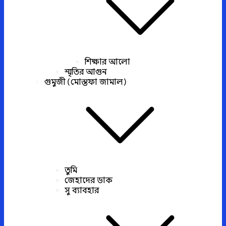
শিক্ষার আলো
স্মৃতির আগুন
গুমুজী (মোস্তফা জামাল)
তুমি
জেহাদের ডাক
সু ব্যাবহার