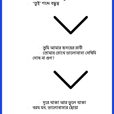
“তুই” শব্দে বন্ধুত্ব
তুমি আমার হৃদয়ের রানী
তোমার চোখে ভালোবাসা দেখিনি
দোষ না গুণ?
দূরে থাকা আর ভুলে থাকা
নরম মন, ভালোবাসার ছোঁয়া