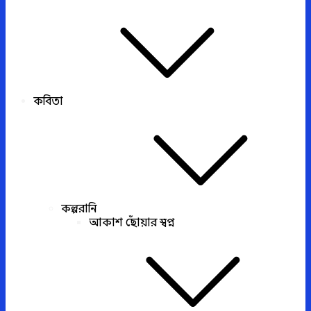
কবিতা
কল্পরানি
আকাশ ছোঁয়ার স্বপ্ন