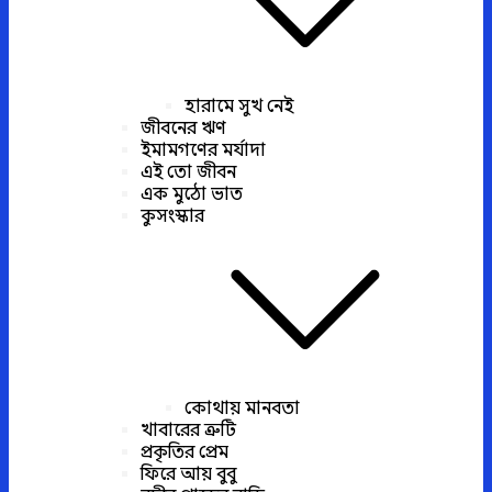
হারামে সুখ নেই
জীবনের ঋণ
ইমামগণের মর্যাদা
এই তো জীবন
এক মুঠো ভাত
কুসংস্কার
কোথায় মানবতা
খাবারের ত্রুটি
প্রকৃতির প্রেম
ফিরে আয় বুবু