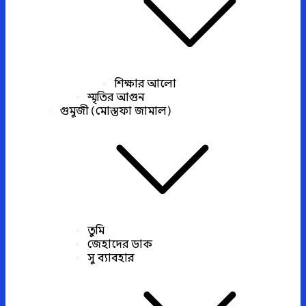
শিক্ষার আলো
স্মৃতির আগুন
গুমুজী (মোস্তফা জামাল)
তুমি
জেহাদের ডাক
সু ব্যাবহার