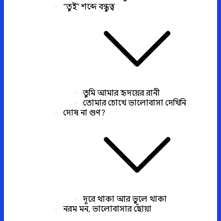
“তুই” শব্দে বন্ধুত্ব
তুমি আমার হৃদয়ের রানী
তোমার চোখে ভালোবাসা দেখিনি
দোষ না গুণ?
দূরে থাকা আর ভুলে থাকা
নরম মন, ভালোবাসার ছোঁয়া