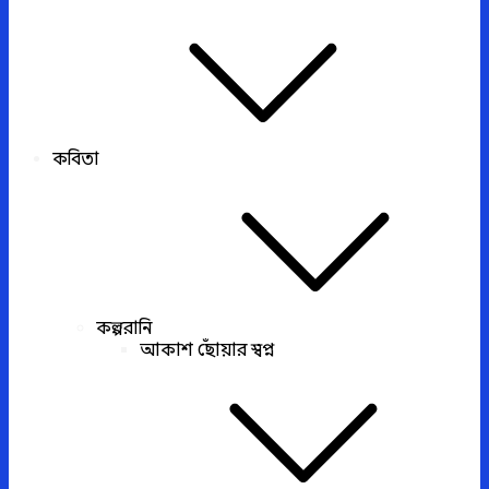
কবিতা
কল্পরানি
আকাশ ছোঁয়ার স্বপ্ন