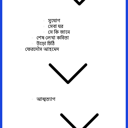
সুযোগ
সেবা ঘর
সে কি জানে
শেষ লেখা কবিতা
উড়ো চিঠি
ফেরদৌস আহমেদ
আত্মত্যাগ