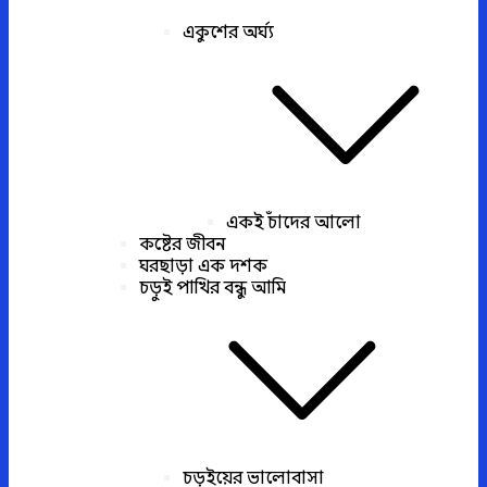
একুশের অর্ঘ্য
একই চাঁদের আলো
কষ্টের জীবন
ঘরছাড়া এক দশক
চড়ুই পাখির বন্ধু আমি
চড়ুইয়ের ভালোবাসা