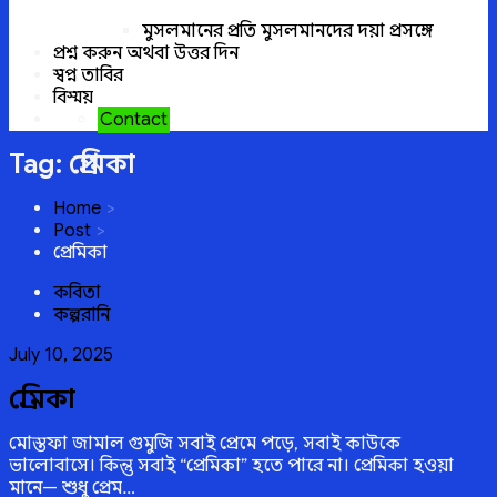
মুসলমানের প্রতি মুসলমানদের দয়া প্রসঙ্গে
প্রশ্ন করুন অথবা উত্তর দিন
স্বপ্ন তাবির
বিস্ময়
Contact
Tag:
প্রেমিকা
Home
Post
প্রেমিকা
কবিতা
কল্পরানি
Posted
July 10, 2025
on
প্রেমিকা
মোস্তফা জামাল গুমুজি সবাই প্রেমে পড়ে, সবাই কাউকে
ভালোবাসে। কিন্তু সবাই “প্রেমিকা” হতে পারে না। প্রেমিকা হওয়া
মানে— শুধু প্রেম…