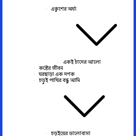
একুশের অর্ঘ্য
একই চাঁদের আলো
কষ্টের জীবন
ঘরছাড়া এক দশক
চড়ুই পাখির বন্ধু আমি
চড়ুইয়ের ভালোবাসা