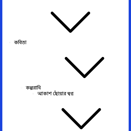
কবিতা
কল্পরানি
আকাশ ছোঁয়ার স্বপ্ন