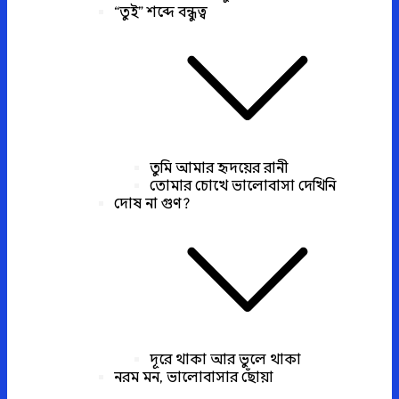
“তুই” শব্দে বন্ধুত্ব
তুমি আমার হৃদয়ের রানী
তোমার চোখে ভালোবাসা দেখিনি
দোষ না গুণ?
দূরে থাকা আর ভুলে থাকা
নরম মন, ভালোবাসার ছোঁয়া