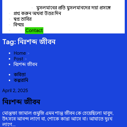
মুসলমানের প্রতি মুসলমানদের দয়া প্রসঙ্গে
প্রশ্ন করুন অথবা উত্তর দিন
স্বপ্ন তাবির
বিস্ময়
Contact
Tag:
নিঃশব্দ জীবন
Home
Post
নিঃশব্দ জীবন
কবিতা
কল্পরানি
Posted
April 2, 2025
on
নিঃশব্দ জীবন
মোস্তফা জামাল গুমুজি এমন শান্ত জীবন কে চেয়েছিলো মাবুদ,
উৎসবে আনন্দ লাগে না, শোকে কান্না আসে না। আঘাতে দুঃখ
লাগে…