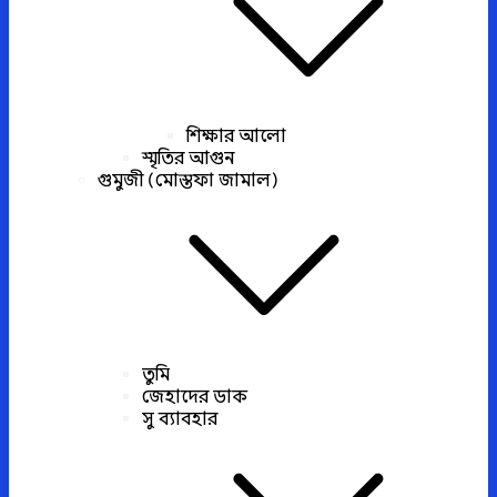
শিক্ষার আলো
স্মৃতির আগুন
গুমুজী (মোস্তফা জামাল)
তুমি
জেহাদের ডাক
সু ব্যাবহার