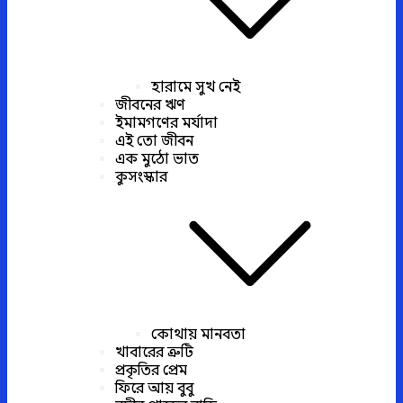
হারামে সুখ নেই
জীবনের ঋণ
ইমামগণের মর্যাদা
এই তো জীবন
এক মুঠো ভাত
কুসংস্কার
কোথায় মানবতা
খাবারের ত্রুটি
প্রকৃতির প্রেম
ফিরে আয় বুবু