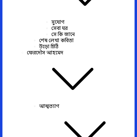
সুযোগ
সেবা ঘর
সে কি জানে
শেষ লেখা কবিতা
উড়ো চিঠি
ফেরদৌস আহমেদ
আত্মত্যাগ