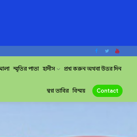
দমালা
স্মৃতির পাতা
হাদীস
প্রশ্ন করুন অথবা উত্তর দিন
স্বপ্ন তাবির
বিস্ময়
Contact