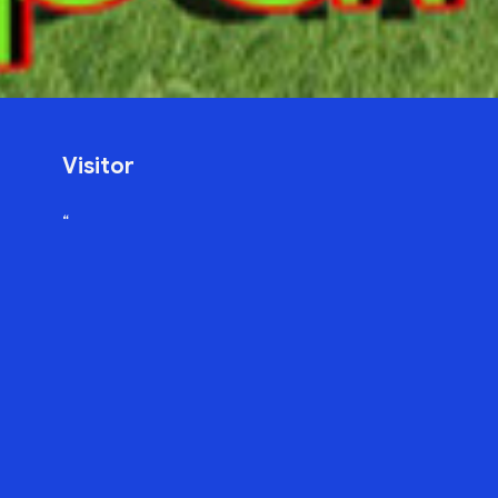
Visitor
“
icchapurun Visitor
0
0
8
3
5
5
Views Today : 5