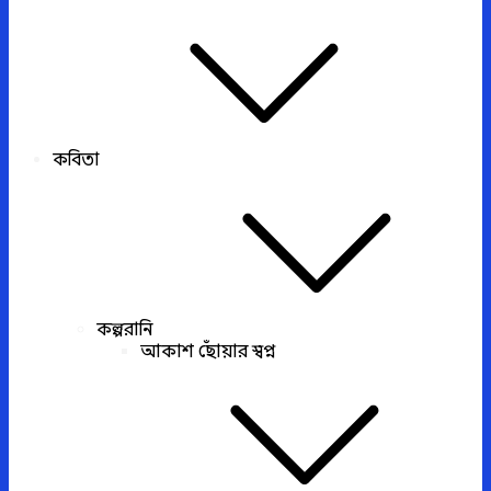
কবিতা
কল্পরানি
আকাশ ছোঁয়ার স্বপ্ন