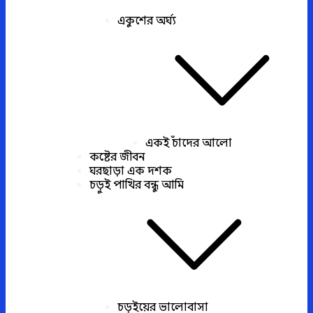
একুশের অর্ঘ্য
একই চাঁদের আলো
কষ্টের জীবন
ঘরছাড়া এক দশক
চড়ুই পাখির বন্ধু আমি
চড়ুইয়ের ভালোবাসা