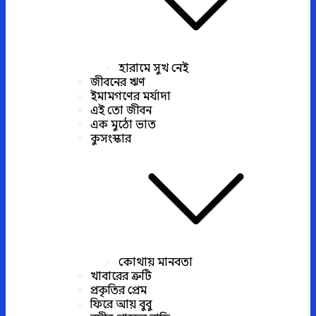
হারামে সুখ নেই
জীবনের ঋণ
ইমামগণের মর্যাদা
এই তো জীবন
এক মুঠো ভাত
কুসংস্কার
কোথায় মানবতা
খাবারের ত্রুটি
প্রকৃতির প্রেম
ফিরে আয় বুবু