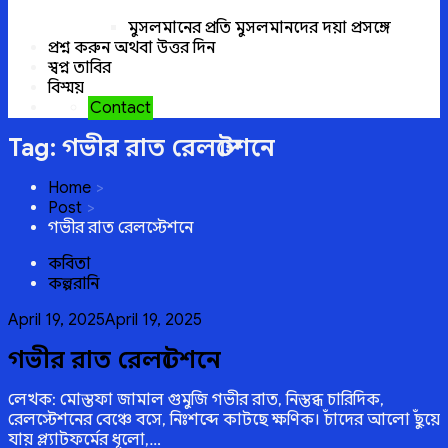
মুসলমানের প্রতি মুসলমানদের দয়া প্রসঙ্গে
প্রশ্ন করুন অথবা উত্তর দিন
স্বপ্ন তাবির
বিস্ময়
Contact
Tag:
গভীর রাত রেলস্টেশনে
Home
Post
গভীর রাত রেলস্টেশনে
কবিতা
কল্পরানি
Posted
April 19, 2025
April 19, 2025
on
গভীর রাত রেলস্টেশনে
লেখক: মোস্তফা জামাল গুমুজি গভীর রাত, নিস্তব্ধ চারিদিক,
রেলস্টেশনের বেঞ্চে বসে, নিঃশব্দে কাটছে ক্ষণিক। চাঁদের আলো ছুঁয়ে
যায় প্ল্যাটফর্মের ধূলো,…