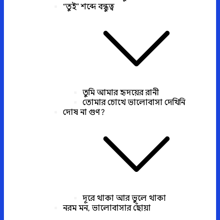
“তুই” শব্দে বন্ধুত্ব
তুমি আমার হৃদয়ের রানী
তোমার চোখে ভালোবাসা দেখিনি
দোষ না গুণ?
দূরে থাকা আর ভুলে থাকা
নরম মন, ভালোবাসার ছোঁয়া