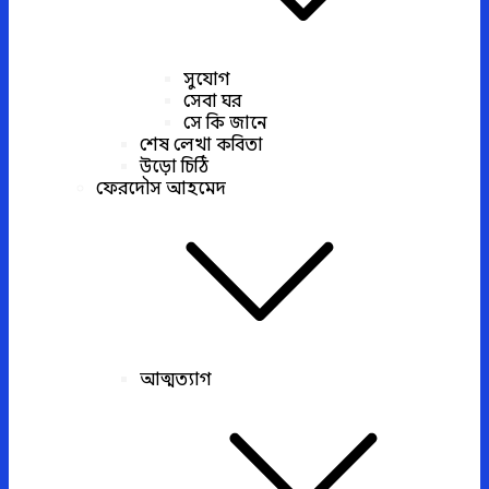
সুযোগ
সেবা ঘর
সে কি জানে
শেষ লেখা কবিতা
উড়ো চিঠি
ফেরদৌস আহমেদ
আত্মত্যাগ