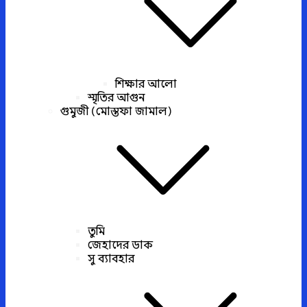
শিক্ষার আলো
স্মৃতির আগুন
গুমুজী (মোস্তফা জামাল)
তুমি
জেহাদের ডাক
সু ব্যাবহার