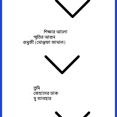
শিক্ষার আলো
স্মৃতির আগুন
গুমুজী (মোস্তফা জামাল)
তুমি
জেহাদের ডাক
সু ব্যাবহার