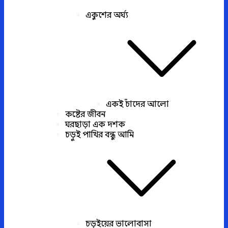
একুশের অর্ঘ্য
একই চাঁদের আলো
কষ্টের জীবন
ঘরছাড়া এক দশক
চড়ুই পাখির বন্ধু আমি
চড়ুইয়ের ভালোবাসা