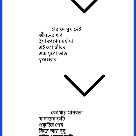
হারামে সুখ নেই
জীবনের ঋণ
ইমামগণের মর্যাদা
এই তো জীবন
এক মুঠো ভাত
কুসংস্কার
কোথায় মানবতা
খাবারের ত্রুটি
প্রকৃতির প্রেম
ফিরে আয় বুবু