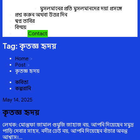
মুসলমানের প্রতি মুসলমানদের দয়া প্রসঙ্গে
প্রশ্ন করুন অথবা উত্তর দিন
স্বপ্ন তাবির
বিস্ময়
Contact
Tag:
কৃতজ্ঞ হৃদয়
Home
Post
কৃতজ্ঞ হৃদয়
কবিতা
কল্পরানি
Posted
May 14, 2025
on
কৃতজ্ঞ হৃদয়
লেখক: মোস্তফা জামাল গুমুজি জাহাজ নয়, আপনি দিয়েছেন সমুদ্র
পাড়ি দেবার সাহস, নদীর ঢেউ নয়, আপনি দিয়েছেন বাঁচার অনন্ত
আশ্বাস।…