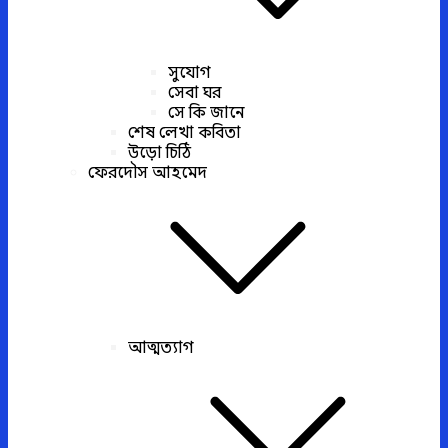
সুযোগ
সেবা ঘর
সে কি জানে
শেষ লেখা কবিতা
উড়ো চিঠি
ফেরদৌস আহমেদ
আত্মত্যাগ