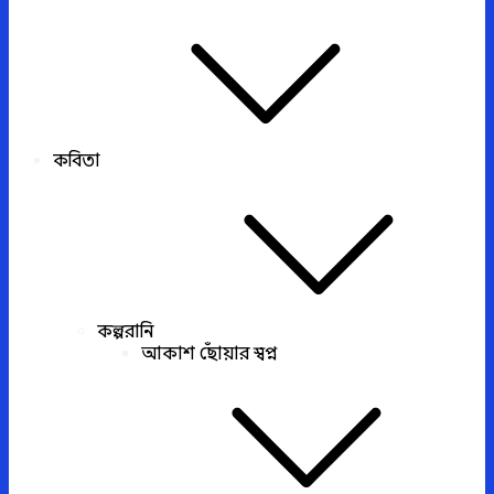
কবিতা
কল্পরানি
আকাশ ছোঁয়ার স্বপ্ন