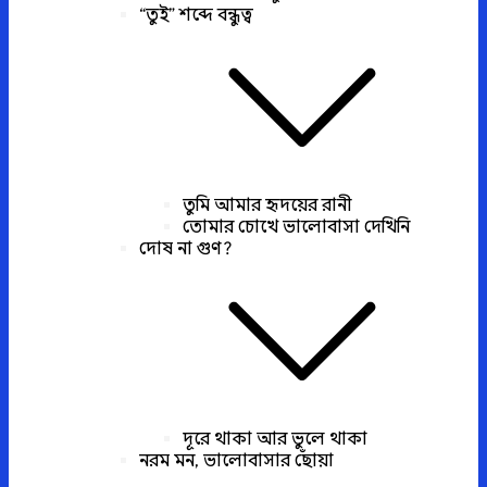
“তুই” শব্দে বন্ধুত্ব
তুমি আমার হৃদয়ের রানী
তোমার চোখে ভালোবাসা দেখিনি
দোষ না গুণ?
দূরে থাকা আর ভুলে থাকা
নরম মন, ভালোবাসার ছোঁয়া